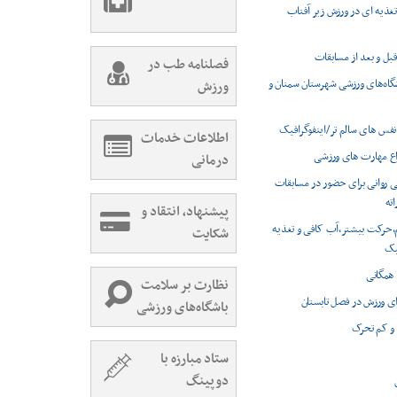
غذیه ای در ورزش زیر آفتاب
بل و بعد از مسابقات
فصلنامه طب در
شگاه‌های ورزشی شهرستان سمنان و
ورزش
نفس های سالم تر/اینفوگرافیک
اطلاعات خدمات
اع مهارت های ورزشی
درمانی
گی روانی برای حضور در مسابقات
ته
پیشنهاد، انتقاد و
م،حرکت بیشتر،آب کافی و تغذیه
شکایت
فیک
همگانی
نظارت بر سلامت
ای ورزش در فصل تابستان
باشگاه‌های ورزشی
 و کم تحرک
ستاد مبارزه با
دوپینگ