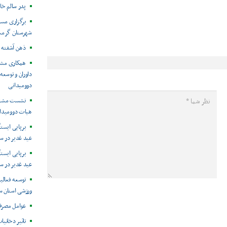
پدر سالم خان
برگزاری مسا
شهرستان گرمس
ذهن آشفته 
همکاری مشتر
داوران و توسع
دوومیدانی
نشست مشترک
هیات دوومیدا
برپایی ایست
عید غدیر در س
برپایی ایست
عید غدیر در س
توسعه فعال
ورزشی استان س
عوامل مصرف 
تاثیر دخانیات