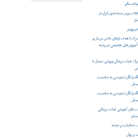
واده سالم
بقات پرس سینه بدون ابزار در
ار
در ورزش
ک با هدف ارتقای دانش مربیان و
ه آموزش‌های تخصصی در رشته
 هیات پزشکی ورزشی سمنان با
نی
گاه رایگان تندرستی به مناسبت
منان
گاه رایگان تندرستی به مناسبت
منان
یت های آموزشی هیات پزشکی
منان
دخانیات بر تغذیه
 بر روان