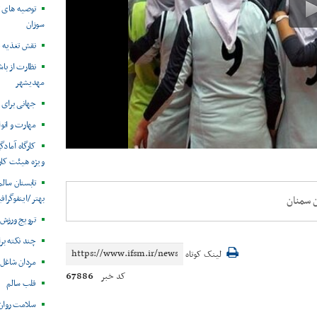
توصیه های ت
سوزان
نقش تغذیه ق
نظارت از با
مهدیشهر
جهانی برای 
مهارت و انو
کارگاه آماد
ویژه هیئت کارا
تابستان سال
بهتر /اینفوگرا
ن سمنان
ترویج ورزش 
چند نکته بر
لینک کوتاه
مردان شاغل
67886
کد خبر
قلب سالم
سلامت روان