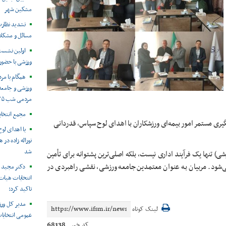
مشکین شهر
تشدید نظارت
مسائل و مشکل
اولین نشست
ورزشی با حضور 
همگام با م
ورزشی و جامعه 
مردمی شب ۱۳۵
مجمع انتخا
ری مستمر امور بیمه‌ای ورزشکاران با اهدای لوح سپاس، قدردانی
با اهدای لو
نوراله زاده در
شد
 تنها یک فرآیند اداری نیست، بلکه اصلی‌ترین پشتوانه برای تأمین
شود. مربیان به عنوان معتمدین جامعه ورزشی، نقشی راهبردی در
دکتر مجید 
انتخابات هیات
تاکید کرد:
مدیر کل ورز
لینک کوتاه
عمومی انتخابا
68138
کد خبر