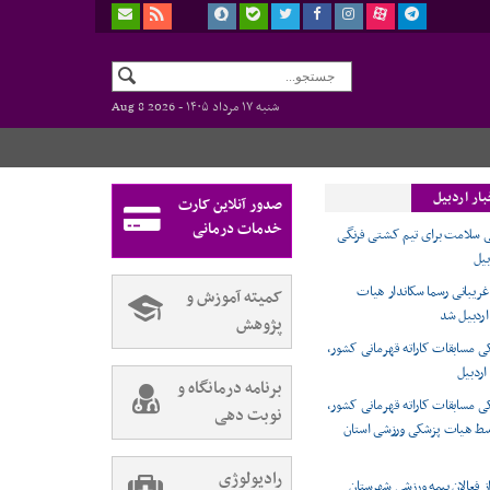
شنبه ۱۷ مرداد ۱۴۰۵ -
Aug 8 2026
ار اردبیل
صدور آنلاین کارت
خدمات درمانی
 سلامت برای تیم کشتی فرنگی
بیل
ریبانی رسما سکاندار هیات
کمیته آموزش و
ردبیل شد
پژوهش
 مسابقات کاراته قهرمانی کشور،
اردبیل
برنامه درمانگاه و
 مسابقات کاراته قهرمانی کشور،
نوبت دهی
وسط هیات پزشکی ورزشی استان
رادیولوژی
ز فعالان بیمه ورزشی شهرستان