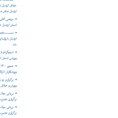
جوانان اردبیل
اردبیل صادر ش
مرتضی آقای
استان اردبیل خ
نشست تخصصی
اردبیل با رؤسا
شد
ورزشی استان ار
ص
ورزشکاران / ارائه ۲۲۵۰ جلسه خدمات فیزیوت
برگزاری پوی
ورزش و جوانان 
برپایی موکب
برگزاری تجمع و
برپایی موکب
برگزاری تجمع و