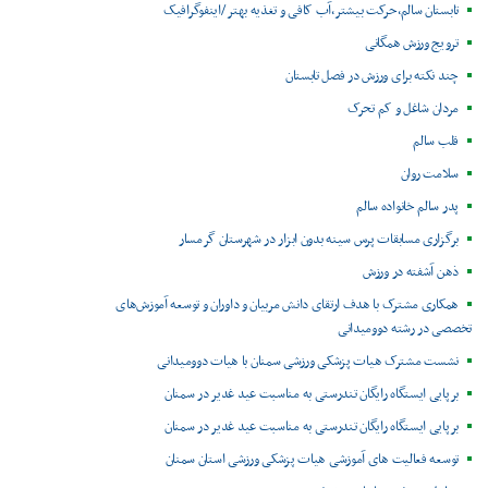
تابستان سالم،حرکت بیشتر،آب کافی و تغذیه بهتر /اینفوگرافیک
ترویج ورزش همگانی
چند نکته برای ورزش در فصل تابستان
مردان شاغل و کم تحرک
قلب سالم
سلامت روان
پدر سالم خانواده سالم
برگزاری مسابقات پرس سینه بدون ابزار در شهرستان گرمسار
ذهن آشفته در ورزش
همکاری مشترک با هدف ارتقای دانش مربیان و داوران و توسعه آموزش‌های
تخصصی در رشته دوومیدانی
نشست مشترک هیات پزشکی ورزشی سمنان با هیات دوومیدانی
برپایی ایستگاه رایگان تندرستی به مناسبت عید غدیر در سمنان
برپایی ایستگاه رایگان تندرستی به مناسبت عید غدیر در سمنان
توسعه فعالیت های آموزشی هیات پزشکی ورزشی استان سمنان