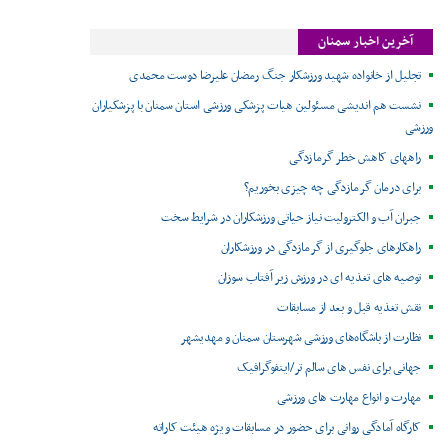
آخرین اخبار سمنان
تجلیل از خانواده شهید ورزشکار جنگ رمضان علیرضا دوست محمدی
نشست هم اندیشی مسئولین هیات پزشکی ورزشی استان سمنان با پزشکیاران
ورزشی
راههای کاهش خطر گرمازدگی
برای درمان گرمازدگی چه چیزی بخوریم؟
جبران آب و الکترولیت نیاز حیاتی ورزشکاران در شرایط سخت
راهکارهای جلوگیری از گرمازدگی در ورزشکاران
توصیه های تغذیه ای در ورزش زیر آفتاب سوزان
نقش تغذیه قبل و بعد از مسابقات
نظارت از باشگاه‌های ورزشی شهرستان سمنان و مهدیشهر
جهانی برای نفس های سالم تر/اینفوگرافیک
مهارت و انواع مهارت های ورزشی
کارگاه آمادگی روانی برای حضور در مسابقات ویژه هیئت کاراته