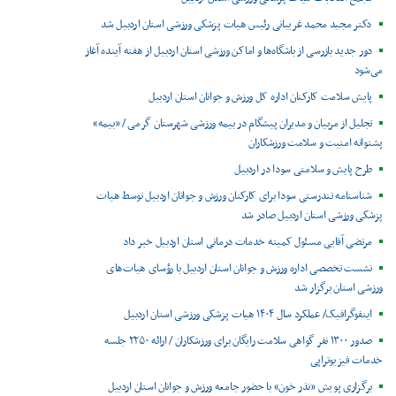
دکتر مجید محمد غریبانی رئیس هیات پزشکی ورزشی استان اردبیل شد
دور جدید بازرسی از باشگاه‌ها و اماکن ورزشی استان اردبیل از هفته آینده آغاز
می‌شود
پایش سلامت کارکنان اداره کل ورزش و جوانان استان اردبیل
تجلیل از مربیان و مدیران پیشگام در بیمه ورزشی شهرستان گرمی / «بیمه»
پشتوانه امنیت و سلامت ورزشکاران
طرح پایش و سلامتی سودا در اردبیل
شناسنامه تندرستی سودا برای کارکنان ورزش و جوانان اردبیل توسط هیات
پزشکی ورزشی استان اردبیل صادر شد
مرتضی آقایی مسئول کمیته خدمات درمانی استان اردبیل خبر داد
نشست تخصصی اداره ورزش و جوانان استان اردبیل با رؤسای هیات‌های
ورزشی استان برگزار شد
اینفوگرافیک/ عملکرد سال ۱۴۰۴ هیات پزشکی ورزشی استان اردبیل
صدور ۱۳۰۰ نفر گواهی سلامت رایگان برای ورزشکاران / ارائه ۲۲۵۰ جلسه
خدمات فیزیوتراپی
برگزاری پویش «نذر خون» با حضور جامعه ورزش و جوانان استان اردبیل