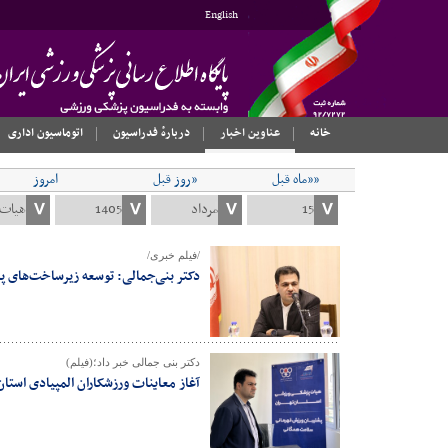
English
خانه
عناوین اخبار
دربارهٔ فدراسیون
اتوماسیون اداری
««ماه قبل
«روز قبل
امروز
/فیلم خبری/
دکتر بنی‌جمالی: توسعه زیرساخت‌های پ
دکتر بنی جمالی خبر داد؛(فیلم)
آغاز معاینات ورزشکاران المپیادی است