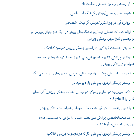
فرا رسیدن اربعین حسینی تسلیت باد
عفونت‌های تنفسی/موشن گرافیک اختصاصی
پرواززدگی در ورزشکاران/موشن گرافیک اختصاصی
ارائه خدمات به ملی پوشان و پیشکسوتان ورزش در مرکز فیزیوتراپی ورزشی و
توانبخشی فدراسیون پزشکی ورزشی
معرفی خدمات گوناگون فدراسیون پزشکی ورزشی/موشن گرافیک
پوشش پزشکی ۶۳ رویداد ورزشی طی ۳ روز توسط کمیته پوشش مسابقات
فدراسیون پزشکی ورزشی
آغاز معاینات ملی پوشان پارادوومیدانی اعزامی به بازی‌های پاراآسیایی ناگویا
پوشش پزشکی اردوی تیم ملی پارادوومیدانی
دکتر نوروزی دفتر اداری و مرکز فیزیوتراپی هیات پزشکی ورزشی آذربایجان
غربی را افتتاح کرد
راهنمای عضویت در کمیته خدمات درمانی فدراسیون پزشکی ورزشی
معاینات تخصصی پزشکی ملی‌پوشان هندبال اعزامی به بیستمین دوره
بازی‌های آسیایی ناگویا ۲۰۲۶
پوشش پزشکی اردوی تیم ملی کاراته در مجموعه ورزشی انقلاب