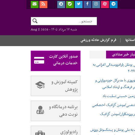
شنبه ۱۷ مرداد ۱۴۰۵ -
Aug 8 2026
استانها
فرم گزارش حادثه ورزشی
بار خبر ستادی
صدور آنلاین کارت
خدمات درمانی
 پوشان پارادوومیدانی اعزامی به
وروزی با مدیرکل حوزه وزارتی و
کمیته آموزش و
ر فرهنگ و ارشاد اسلامی
پژوهش
ربعین حسینی تسلیت باد
تنفسی/موشن گرافیک اختصاصی
برنامه درمانگاه و
نوبت دهی
ر ورزشکاران/موشن گرافیک
 به ملی پوشان و پیشکسوتان ورزش
رادیولوژی