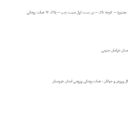
آدرس:بجنورد – کمربندی مدرس – جنب اداره ورزش و جوانان شهرستان بجنورد – کوچه تاک – بن بست اول سمت چپ – پلاک ۱۷ هیات پزشکی
 کل ورزش و جوانان - هیات پزشکی ورزشی استان خوزستان