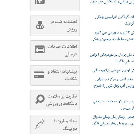
راپی ورزشی و توانبخشی فدراسیون
ت گوناگون فدراسیون پزشکی
فصلنامه طب در
رافیک
ورزش
پوشش پزشکی ۶۳ رویداد ورزشی طی ۳ روز
وشش مسابقات فدراسیون پزشکی
اطلاعات خدمات
درمانی
 ملی پوشان پارادوومیدانی اعزامی
اآسیایی ناگویا
اردوی تیم ملی پارادوومیدانی
پیشنهاد، انتقاد و
شکایت
دفتر اداری و مرکز فیزیوتراپی
شی آذربایجان غربی را افتتاح
نظارت بر سلامت
ویت در کمیته خدمات درمانی
باشگاه‌های ورزشی
کی ورزشی
صصی پزشکی ملی‌پوشان هندبال
ستاد مبارزه با
مین دوره بازی‌های آسیایی ناگویا
دوپینگ