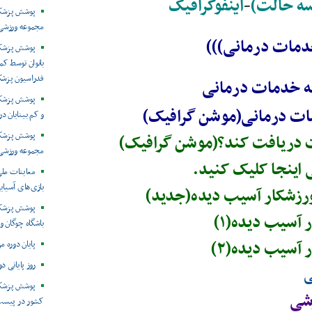
ه حالت)
-
اینفوگرافیک
پوشش پزشکی 
مجموعه ورزشی 
دمات درمانی)))
پوشش پزشکی
بانوان توسط ک
فدراسیون پزش
ه خدمات درمانی
پوشش پزشکی 
ت درمانی
(موشن گرافیک)
و کم بینایان د
ت دریافت کند؟
(موشن گرافیک)
مجموعه ورزشی 
 اینجا کلیک کنید.
معاینات ملی
بازی‌های آسیایی
رزشکار آسیب دیده(جدید)
پوشش پزشکی
آسیب دیده(۱)
باشگاه چوگان و
آسیب دیده(۲)
پایان دوره م
روز پایانی د
ی
پوشش پزشکی
شی
کشور در پیست