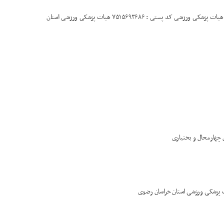
آدرس: بوشهر - خیابان ولیعصر – خیابان ورزش جنب سالن ۲۰۰۰ نفری فجر هیات پزشکی ورزشی کد پستی : ۷۵۱۵۶۹۳۶۸۶ هیات پزشکی ورزشی استان
ن چهارمحال و بختیاری