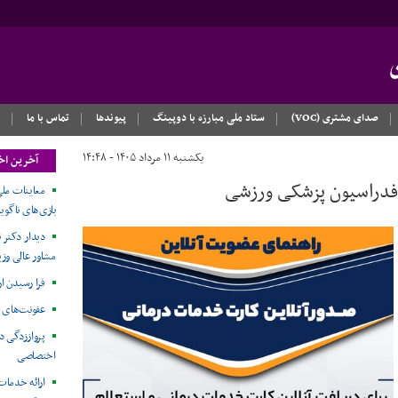
صدای مشتری (VOC)
ستاد ملی مبارزه با دوپینگ
پیوندها
تماس با ما
یکشنبه ۱۱ مرداد ۱۴۰۵ - ۱۴:۴۸
آخرین اخ
فدراسیون پزشکی ورزشی
معاینات ملی
بازی‌های ناگویا۲۰۲۶
دیدار دکتر ن
مشاور عالی وزی
فرا رسیدن ا
عفونت‌های 
پرواززدگی د
اختصاصی
ارائه خدمات