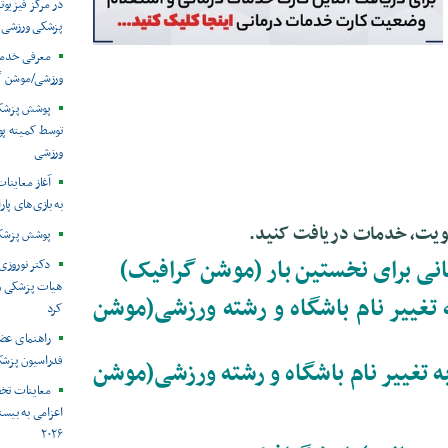
در مرکز فیزیوت
پزشکی ورزشی
معرفی خدما
ورزشی/موشن گ
توسط کمیته پ
ورزشی
آغاز معاینات
به بازی‌های پار
پوشش پزشکی 
ی برای نخستین بار
(موشن گرافیک)
دکتر نوروزی 
هیات پزشکی ورز
تغییر نام باشگاه و رشته ورزشی
(موشن
کرد
راهنمای عض
فدراسیون پزش
تغییر نام باشگاه و رشته ورزشی
(موشن
معاینات تخ
اعزامی به بیست
۲۰۲۶