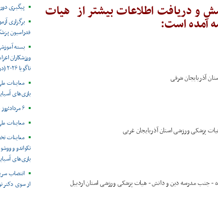
ش و دریافت اطلاعات بیشتر از هیات
پیگیری دور
ه آمده است:
برگزاری آزم
فدراسیون پزش
بسته آموزش
ورزشکاران اعزام
ناگویا ۲۰۲۶ (در حال به روز رسانی)
ستان آذربایجان شرقی
معاینات ملی
بازی‌های آسیایی
۶ مرداد؛روز جهانی هپاتیت
معاینات ملی
معاینات تخ
تکواندو و ووشو 
بازی‌های آسیایی ن
انتصاب سرپ
ه - جنب مدرسه دین و دانش - هیات پزشکی ورزشی استان اردبیل
از سوی دکتر ن