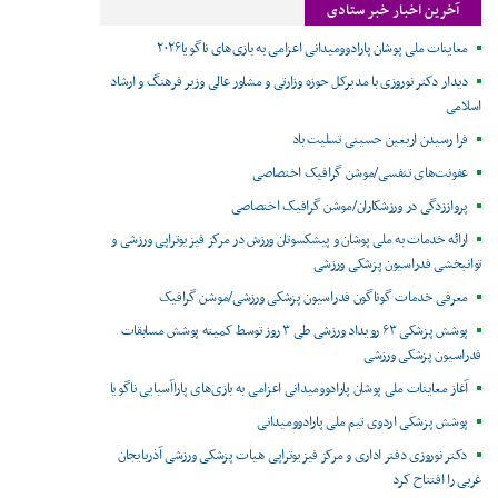
آخرین اخبار خبر ستادی
معاینات ملی پوشان پارادوومیدانی اعزامی به بازی‌های ناگویا۲۰۲۶
دیدار دکتر نوروزی با مدیرکل حوزه وزارتی و مشاور عالی وزیر فرهنگ و ارشاد
اسلامی
فرا رسیدن اربعین حسینی تسلیت باد
عفونت‌های تنفسی/موشن گرافیک اختصاصی
پرواززدگی در ورزشکاران/موشن گرافیک اختصاصی
ارائه خدمات به ملی پوشان و پیشکسوتان ورزش در مرکز فیزیوتراپی ورزشی و
توانبخشی فدراسیون پزشکی ورزشی
معرفی خدمات گوناگون فدراسیون پزشکی ورزشی/موشن گرافیک
پوشش پزشکی ۶۳ رویداد ورزشی طی ۳ روز توسط کمیته پوشش مسابقات
فدراسیون پزشکی ورزشی
آغاز معاینات ملی پوشان پارادوومیدانی اعزامی به بازی‌های پاراآسیایی ناگویا
پوشش پزشکی اردوی تیم ملی پارادوومیدانی
دکتر نوروزی دفتر اداری و مرکز فیزیوتراپی هیات پزشکی ورزشی آذربایجان
غربی را افتتاح کرد