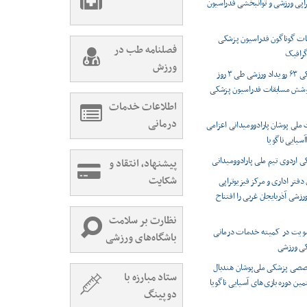
راپی ورزشی و توانبخشی فدراسیون
ت گوناگون فدراسیون پزشکی
فصلنامه طب در
رافیک
ورزش
پوشش پزشکی ۶۳ رویداد ورزشی طی ۳ روز
وشش مسابقات فدراسیون پزشکی
اطلاعات خدمات
درمانی
 ملی پوشان پارادوومیدانی اعزامی
اآسیایی ناگویا
اردوی تیم ملی پارادوومیدانی
پیشنهاد، انتقاد و
شکایت
دفتر اداری و مرکز فیزیوتراپی
شی آذربایجان غربی را افتتاح
نظارت بر سلامت
ویت در کمیته خدمات درمانی
باشگاه‌های ورزشی
کی ورزشی
صصی پزشکی ملی‌پوشان هندبال
ستاد مبارزه با
مین دوره بازی‌های آسیایی ناگویا
دوپینگ