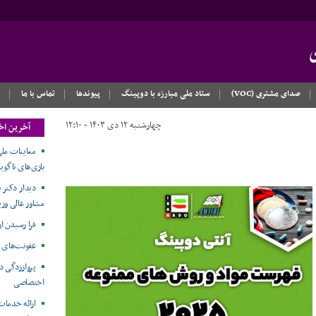
صدای مشتری (VOC)
ستاد ملی مبارزه با دوپینگ
پیوندها
تماس با ما
چهارشنبه ۱۲ دی ۱۴۰۳ - ۱۲:۱۰
آخرین اخ
معاینات ملی
بازی‌های ناگویا۲۰۲۶
دیدار دکتر ن
مشاور عالی وزی
فرا رسیدن ا
عفونت‌های 
پرواززدگی د
اختصاصی
ارائه خدمات