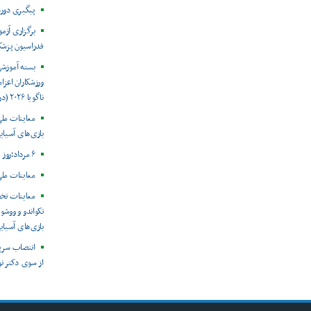
پیگیری دور
برگزاری آزم
فدراسیون پزش
بسته آموزش
ورزشکاران اعزام
ناگویا ۲۰۲۶ (در حال به روز رسانی)
معاینات ملی
بازی‌های آسیایی
۶ مرداد؛روز جهانی هپاتیت
معاینات ملی
معاینات تخ
تکواندو و ووشو 
بازی‌های آسیایی ن
انتصاب سرپ
از سوی دکتر ن