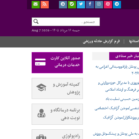
جمعه ۱۶ مرداد ۱۴۰۵ -
Aug 7 2026
استانها
فرم گزارش حادثه ورزشی
بار خبر ستادی
صدور آنلاین کارت
خدمات درمانی
 پوشان پارادوومیدانی اعزامی به
وروزی با مدیرکل حوزه وزارتی و
کمیته آموزش و
ر فرهنگ و ارشاد اسلامی
پژوهش
ربعین حسینی تسلیت باد
تنفسی/موشن گرافیک اختصاصی
برنامه درمانگاه و
نوبت دهی
ر ورزشکاران/موشن گرافیک
 به ملی پوشان و پیشکسوتان ورزش
رادیولوژی