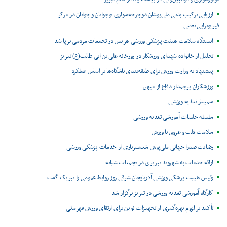
ارزیابی ترکیب بدنی ملی‌پوشان دوچرخه‌سواری نوجوانان و جوانان در مرکز
فیزیوتراپی تختی
ایستگاه سلامت هیئت پزشکی ورزشی هریس در تجمعات مردمی برپا شد
تجلیل از خانواده شهدای ورزشکار در زورخانه علی بن ابی طالب(ع) تبریز
پیشنهاد به وزارت ورزش برای طبقه‌بندی باشگاه‌ها بر اساس عملکرد
ورزشکاران پرچمدار دفاع از میهن
سمینار تغذیه ورزشی
سلسله جلسات آموزشی تغذیه ورزشی
سلامت قلب و عروق با ورزش
رضایت صدرا جهانی ملی‌پوش شمشیربازی از خدمات پزشکی ورزشی
ارائه خدمات به شهروند تبریزی در تجمعات شبانه
رئیس هیبت پزشکی ورزشی آذربایجان شرقی روز روابط عمومی را تبریک گفت
کارگاه آموزشی تغذیه ورزشی در تبریز برگزار شد
تأکید بر لزوم بهره‌گیری از تجهیزات نوین برای ارتقای ورزش قهرمانی