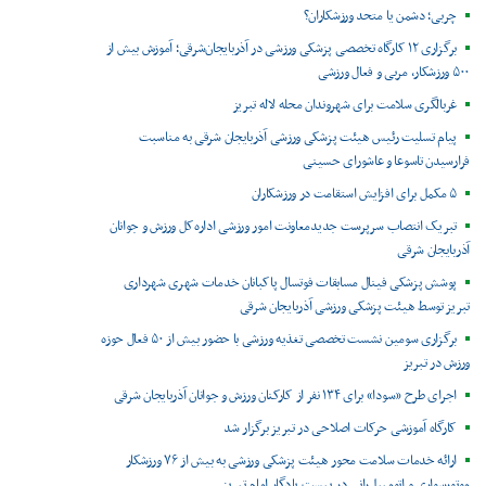
چربی؛ دشمن یا متحد ورزشکاران؟
برگزاری ۱۲ کارگاه تخصصی پزشکی ورزشی در آذربایجان‌شرقی؛ آموزش بیش از
۵۰۰ ورزشکار، مربی و فعال ورزشی
غربالگری سلامت برای شهروندان محله لاله تبریز
پیام تسلیت رئیس هیئت پزشکی ورزشی آذربایجان شرقی به مناسبت
فرارسیدن تاسوعا و عاشورای حسینی
۵ مکمل برای افزایش استقامت در ورزشکاران
تبریک انتصاب سرپرست جدیدمعاونت امور ورزشی اداره‌کل ورزش و جوانان
آذربایجان شرقی
پوشش پزشکی فینال مسابقات فوتسال پاکبانان خدمات شهری شهرداری
تبریز توسط هیئت پزشکی ورزشی آذربایجان شرقی
برگزاری سومین نشست تخصصی تغذیه ورزشی با حضور بیش از ۵۰ فعال حوزه
ورزش در تبریز
اجرای طرح «سودا» برای ۱۳۴ نفر از کارکنان ورزش و جوانان آذربایجان شرقی
کارگاه آموزشی حرکات اصلاحی در تبریز برگزار شد
ارائه خدمات سلامت محور هیئت پزشکی ورزشی به بیش از ۷۶ ورزشکار
موتورسواری و اتومبیل‌رانی در پیست یادگار امام تبریز