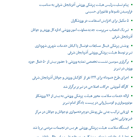
پیام تسلیت رئیس هیئت پزشکی ورزشی آذربایجان شرقی به مناسبت
فرارسیدن تاسوعا و عاشورای حسینی
۵ مکمل برای افزایش استقامت در ورزشکاران
تبریک انتصاب سرپرست جدیدمعاونت امور ورزشی اداره‌کل ورزش و جوانان
آذربایجان شرقی
پوشش پزشکی فینال مسابقات فوتسال پاکبانان خدمات شهری شهرداری
تبریز توسط هیئت پزشکی ورزشی آذربایجان شرقی
برگزاری سومین نشست تخصصی تغذیه ورزشی با حضور بیش از ۵۰ فعال حوزه
ورزش در تبریز
اجرای طرح «سودا» برای ۱۳۴ نفر از کارکنان ورزش و جوانان آذربایجان شرقی
کارگاه آموزشی حرکات اصلاحی در تبریز برگزار شد
ارائه خدمات سلامت محور هیئت پزشکی ورزشی به بیش از ۷۶ ورزشکار
موتورسواری و اتومبیل‌رانی در پیست یادگار امام تبریز
ارزیابی ترکیب بدنی ملی‌پوشان دوچرخه‌سواری نوجوانان و جوانان در مرکز
فیزیوتراپی تختی
ایستگاه سلامت هیئت پزشکی ورزشی هریس در تجمعات مردمی برپا شد