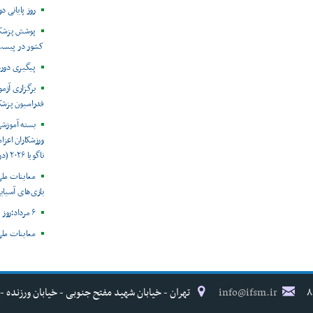
روز پایانی د
پوشش پزشکی
کشور در پیست
پیگیری دور
برگزاری آزم
فدراسیون پزش
بسته آموزش
ورزشکاران اعزام
ناگویا ۲۰۲۶ (در حال به روز رسانی)
معاینات ملی
بازی‌های آسیایی
۶ مرداد؛روز جهانی هپاتیت
معاینات ملی
info@ifsm.ir
تهران - خیابان شهید مفتح جنوبی - خیابان ورزنده - پلاک ۱۷ - فدراسیون پزش