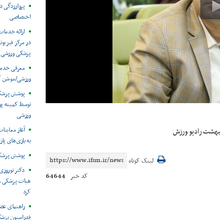
پرواززدگی د
اختصاصی
ارائه خدمات
در مرکز فیزیوت
پزشکی ورزشی
معرفی خدما
ورزشی/موشن گ
توسط کمیته پ
ورزشی
آغاز معاینات
به بازی‌های پار
پوشش پزشکی 
لینک کوتاه
دکتر نوروزی 
64644
کد خبر
هیات پزشکی ورز
کرد
راهنمای عض
فدراسیون پزش