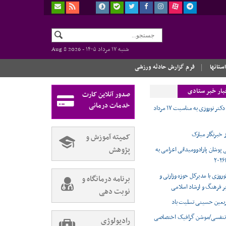
شنبه ۱۷ مرداد ۱۴۰۵ -
Aug 8 2026
استانها
فرم گزارش حادثه ورزشی
بار خبر ستادی
صدور آنلاین کارت
خدمات درمانی
پیام تبریک دکتر نوروزی به مناسبت ۱۷ مرداد
کمیته آموزش و
پژوهش
 پوشان پارادوومیدانی اعزامی به
وروزی با مدیرکل حوزه وزارتی و
برنامه درمانگاه و
ر فرهنگ و ارشاد اسلامی
نوبت دهی
ربعین حسینی تسلیت باد
تنفسی/موشن گرافیک اختصاصی
رادیولوژی