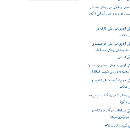
صصی پزشکی ملی‌پوشان هندبال
مین دوره بازی‌های آسیایی ناگویا
اردوی تیم ملی کاراته در
انقلاب
 اردوی تیم ملی جوجیتسوی
میته پوشش پزشکی مساابقات
کی ورزشی
اردوی تیم‌ملی جودوی نابینایان
ر مجموعه ورزشی شهید کبکانیان
پوشش پزشکی سوپرلیگ بسکتبال ۳ نفره در
انقلاب
 پوشان کبدی و گلف اعزامی به
 ناگویا
 مسابقات چوگان جام لاله در
 سوارکاری شهدا
ربیگری سلامت ۱۵+