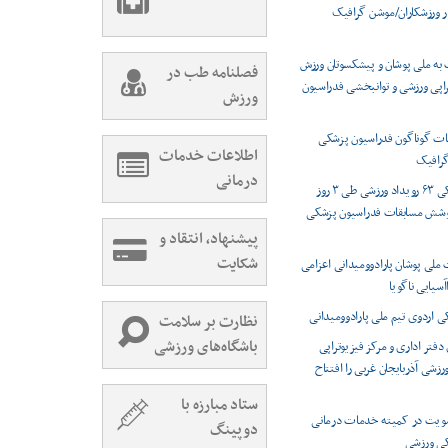
ر ورزشکاران/موشن گرافیک
 به ملی پوشان و پیشکسوتان ورزش
فصلنامه طب در
راپی ورزشی و توانبخشی فدراسیون
ورزش
ت گوناگون فدراسیون پزشکی
اطلاعات خدمات
رافیک
درمانی
پوشش پزشکی ۶۳ رویداد ورزشی طی ۳ روز
وشش مسابقات فدراسیون پزشکی
پیشنهاد، انتقاد و
شکایت
 ملی پوشان پارادوومیدانی اعزامی
اآسیایی ناگویا
اردوی تیم ملی پارادوومیدانی
نظارت بر سلامت
باشگاه‌های ورزشی
دفتر اداری و مرکز فیزیوتراپی
شی آذربایجان غربی را افتتاح
ستاد مبارزه با
ویت در کمیته خدمات درمانی
دوپینگ
کی ورزشی