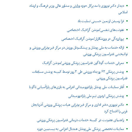
دیدار دکتر نوروزی با مدیرکل حوزه وزارتی و مشاور عالی وزیر فرهنگ و ارشاد
اسلامی
فرا رسیدن اربعین حسینی تسلیت باد
عفونت‌های تنفسی/موشن گرافیک اختصاصی
پرواززدگی در ورزشکاران/موشن گرافیک اختصاصی
ارائه خدمات به ملی پوشان و پیشکسوتان ورزش در مرکز فیزیوتراپی ورزشی و
توانبخشی فدراسیون پزشکی ورزشی
معرفی خدمات گوناگون فدراسیون پزشکی ورزشی/موشن گرافیک
پوشش پزشکی ۶۳ رویداد ورزشی طی ۳ روز توسط کمیته پوشش مسابقات
فدراسیون پزشکی ورزشی
آغاز معاینات ملی پوشان پارادوومیدانی اعزامی به بازی‌های پاراآسیایی ناگویا
پوشش پزشکی اردوی تیم ملی پارادوومیدانی
دکتر نوروزی دفتر اداری و مرکز فیزیوتراپی هیات پزشکی ورزشی آذربایجان
غربی را افتتاح کرد
راهنمای عضویت در کمیته خدمات درمانی فدراسیون پزشکی ورزشی
معاینات تخصصی پزشکی ملی‌پوشان هندبال اعزامی به بیستمین دوره