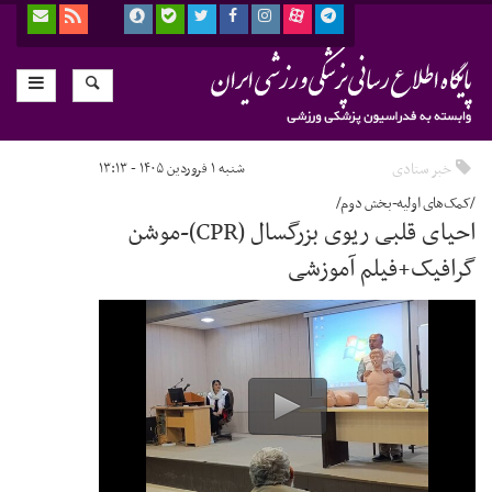
خبر ستادی
شنبه ۱ فروردین ۱۴۰۵ - ۱۳:۱۳
/کمک‌های اولیه-بخش دوم/
احیای قلبی ریوی بزرگسال (CPR)-موشن
گرافیک+فیلم آموزشی