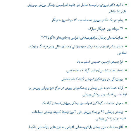
تاکید دکتر نوروزی بر توسعه تعامل دو جانبه فدراسیون پزشکی ورزشی و ورزش
های ناشنوایان
پیام تبریک دکتر نوروزی به مناسبت ۱۷ مرداد روز خبرنگار
۱۷ مرداد؛ روز خبرنگار مبارک
معاینات ملی پوشان پارادوومیدانی اعزامی به بازی‌های ناگویا۲۰۲۶
دیدار دکتر نوروزی با مدیرکل حوزه وزارتی و مشاور عالی وزیر فرهنگ و ارشاد
اسلامی
فرا رسیدن اربعین حسینی تسلیت باد
عفونت‌های تنفسی/موشن گرافیک اختصاصی
پرواززدگی در ورزشکاران/موشن گرافیک اختصاصی
ارائه خدمات به ملی پوشان و پیشکسوتان ورزش در مرکز فیزیوتراپی ورزشی و
توانبخشی فدراسیون پزشکی ورزشی
معرفی خدمات گوناگون فدراسیون پزشکی ورزشی/موشن گرافیک
پوشش پزشکی ۶۳ رویداد ورزشی طی ۳ روز توسط کمیته پوشش مسابقات
فدراسیون پزشکی ورزشی
آغاز معاینات ملی پوشان پارادوومیدانی اعزامی به بازی‌های پاراآسیایی ناگویا