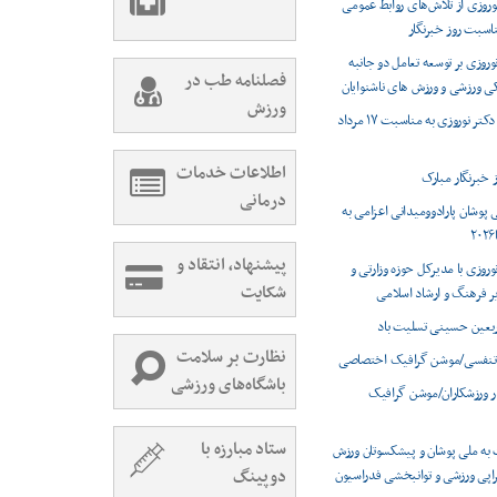
نوروزی از تلاش‌های روابط عمومی
اسبت روز خبرنگار
وروزی بر توسعه تعامل دو جانبه
فصلنامه طب در
ی ورزشی و ورزش های ناشنوایان
ورزش
پیام تبریک دکتر نوروزی به مناسبت ۱۷ مرداد
اطلاعات خدمات
درمانی
 پوشان پارادوومیدانی اعزامی به
پیشنهاد، انتقاد و
وروزی با مدیرکل حوزه وزارتی و
شکایت
ر فرهنگ و ارشاد اسلامی
ربعین حسینی تسلیت باد
نظارت بر سلامت
تنفسی/موشن گرافیک اختصاصی
باشگاه‌های ورزشی
ر ورزشکاران/موشن گرافیک
ستاد مبارزه با
 به ملی پوشان و پیشکسوتان ورزش
دوپینگ
راپی ورزشی و توانبخشی فدراسیون