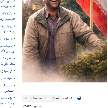
تقدیر دکتر 
فدراسیون به من
تاکید دکتر ن
فدراسیون پزشک
روز خبرنگار
۱۷ مرداد؛ روز خبرنگار مبارک
معاینات ملی
بازی‌های ناگویا۲۰۲۶
دیدار دکتر ن
مشاور عالی وزی
فرا رسیدن ا
عفونت‌های 
پرواززدگی د
اختصاصی
ارائه خدمات
لینک کوتاه
در مرکز فیزیوت
67417
کد خبر