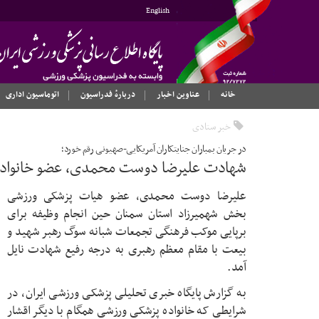
English
خانه
عناوین اخبار
دربارهٔ فدراسیون
اتوماسیون اداری
خبر ستادی
در جریان بمباران جنایتکاران آمریکایی-صهیونی رقم خورد؛
شهادت علیرضا دوست محمدی، عضو خانواده
علیرضا دوست محمدی، عضو هیات پزشکی ورزشی
بخش شهمیرزاد استان سمنان حین انجام وظیفه برای
برپایی موکب فرهنگی تجمعات شبانه سوگ رهبر شهید و
بیعت با مقام معظم رهبری به درجه رفیع شهادت نایل
آمد.
به گزارش پایگاه خبری تحلیلی پزشکی ورزشی ایران، در
شرایطی که خانواده پزشکی ورزشی همگام با دیگر اقشار