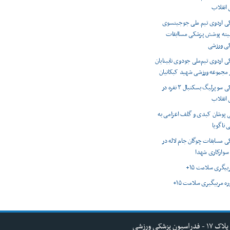
انقلاب
 اردوی تیم ملی جوجیتسوی
میته پوشش پزشکی مساابقات
کی ورزشی
اردوی تیم‌ملی جودوی نابینایان
ر مجموعه ورزشی شهید کبکانیان
پوشش پزشکی سوپرلیگ بسکتبال ۳ نفره در
انقلاب
 پوشان کبدی و گلف اعزامی به
 ناگویا
 مسابقات چوگان جام لاله در
 سوارکاری شهدا
ربیگری سلامت ۱۵+
وره مربیگیری سلامت ۱۵+
کی ورزشی