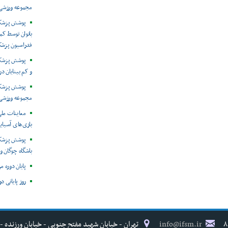
مجموعه ورزشی 
پوشش پزشکی
بانوان توسط ک
فدراسیون پزش
پوشش پزشکی 
و کم بینایان د
مجموعه ورزشی 
معاینات ملی
بازی‌های آسیایی
پوشش پزشکی
باشگاه چوگان و
پایان دوره م
روز پایانی د
info@ifsm.ir
تهران - خیابان شهید مفتح جنوبی - خیابان ورزنده - پلاک ۱۷ - فدراسیون پزش