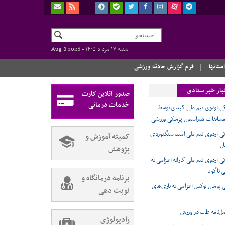
شنبه ۱۷ مرداد ۱۴۰۵ -
Aug 8 2026
استانها
فرم گزارش حادثه ورزشی
بار خبر ستادی
صدور آنلاین کارت
خدمات درمانی
 اردوی تیم ملی کبدی توسط
سابقات فدراسیون پزشکی ورزشی
 اردوی تیم ملی امید سنگنوردی
کمیته آموزش و
ان
پژوهش
اردوی تیم ملی کاراته اعزامی به
 ناگویا
برنامه درمانگاه و
 پوشان بوکس اعزامی به بازی‌های
نوبت دهی
رادیولوژی