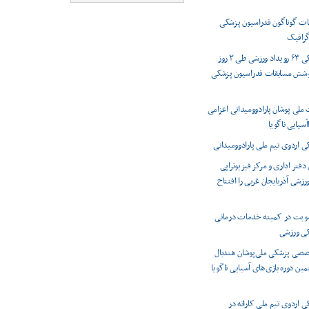
ت گوناگون فدراسیون پزشکی
رافیک
پوشش پزشکی ۶۳ رویداد ورزشی طی ۳ روز
وشش مسابقات فدراسیون پزشکی
 ملی پوشان پارادوومیدانی اعزامی
اآسیایی ناگویا
اردوی تیم ملی پارادوومیدانی
دفتر اداری و مرکز فیزیوتراپی
شی آذربایجان غربی را افتتاح
ویت در کمیته خدمات درمانی
کی ورزشی
صصی پزشکی ملی‌پوشان هندبال
مین دوره بازی‌های آسیایی ناگویا
اردوی تیم ملی کاراته در