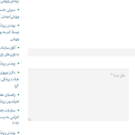
پزشکی ورزشی
معرفی خدما
ورزشی/موشن گ
توسط کمیته پ
ورزشی
آغاز معاینات
به بازی‌های پار
پوشش پزشکی 
دکتر نوروزی 
هیات پزشکی ورز
کرد
راهنمای عض
فدراسیون پزش
معاینات تخ
اعزامی به بیست
۲۰۲۶
پوشش پزشکی 