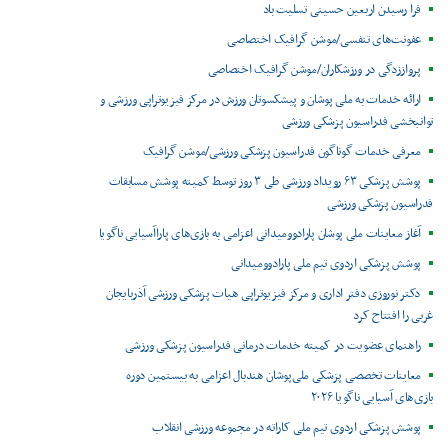
فرا رسیدن اربعین حسینی تسلیت باد
عفونت‌های تنفسی/موشن گرافیک اختصاصی
پرواززدگی در ورزشکاران/موشن گرافیک اختصاصی
ارائه خدمات به ملی پوشان و پیشکسوتان ورزش در مرکز فیزیوتراپی ورزشی و
توانبخشی فدراسیون پزشکی ورزشی
معرفی خدمات گوناگون فدراسیون پزشکی ورزشی/موشن گرافیک
پوشش پزشکی ۶۳ رویداد ورزشی طی ۳ روز توسط کمیته پوشش مسابقات
فدراسیون پزشکی ورزشی
آغاز معاینات ملی پوشان پارادوومیدانی اعزامی به بازی‌های پاراآسیایی ناگویا
پوشش پزشکی اردوی تیم ملی پارادوومیدانی
دکتر نوروزی دفتر اداری و مرکز فیزیوتراپی هیات پزشکی ورزشی آذربایجان
غربی را افتتاح کرد
راهنمای عضویت در کمیته خدمات درمانی فدراسیون پزشکی ورزشی
معاینات تخصصی پزشکی ملی‌پوشان هندبال اعزامی به بیستمین دوره
بازی‌های آسیایی ناگویا ۲۰۲۶
پوشش پزشکی اردوی تیم ملی کاراته در مجموعه ورزشی انقلاب