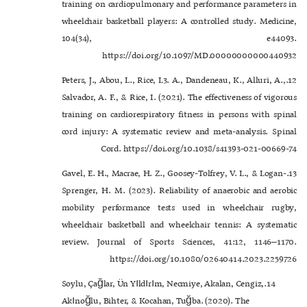
training on cardiopulmonary and performance parameters in
wheelchair basketball players: A controlled study. Medicine,
104(34), e44093.
https://doi.org/10.1097/MD.00000000000440932
12.Peters, J., Abou, L., Rice, L3. A., Dandeneau, K., Alluri, A.,
Salvador, A. F., & Rice, I. (2021). The effectiveness of vigorous
training on cardiorespiratory fitness in persons with spinal
cord injury: A systematic review and meta-analysis. Spinal
Cord. https://doi.org/10.1038/s41393-021-00669-74
13.Gavel, E. H., Macrae, H. Z., Goosey-Tolfrey, V. L., & Logan-
Sprenger, H. M. (2023). Reliability of anaerobic and aerobic
mobility performance tests used in wheelchair rugby,
wheelchair basketball and wheelchair tennis: A systematic
review. Journal of Sports Sciences, 41:12, 1146–1170.
https://doi.org/10.1080/02640414.2023.2259726
14.Soylu, Çağlar, Ün Yıldırım, Necmiye, Akalan, Cengiz,
Akınoğlu, Bihter, & Kocahan, Tuğba. (2020). The