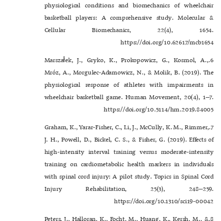
physiological conditions and biomechanics of wheelchair
basketball players: A comprehensive study. Molecular &
Cellular Biomechanics, 22(4), 1654.
https://doi.org/10.62617/mcb1654
6.Marszałek, J., Gryko, K., Prokopowicz, G., Kosmol, A.,
Mróz, A., Morgulec-Adamowicz, N., & Molik, B. (2019). The
physiological response of athletes with impairments in
wheelchair basketball game. Human Movement, 20(4), 1–7.
https://doi.org/10.5114/hm.2019.84005
7.Graham, K., Yarar-Fisher, C., Li, J., McCully, K. M., Rimmer,
J. H., Powell, D., Bickel, C. S., & Fisher, G. (2019). Effects of
high-intensity interval training versus moderate-intensity
training on cardiometabolic health markers in individuals
with spinal cord injury: A pilot study. Topics in Spinal Cord
Injury Rehabilitation, 25(3), 248–259.
https://doi.org/10.1310/sci19-00042
8.Peters, J., Halloran, K., Focht, M., Huang, K., Kersh, M., &