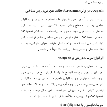
را برجسته می کند.
VO2peak
در برابر
VO2max
:ملاحظات مفهومی و روش شناختی
در بسیاری از آزمون های فیزیولوژیک انجام شده روی ورزشکاران
ویلچری،رسیدن به سطح واقعی مصرف اکسیژن پیش از بروز خستگی
محیطی مشاهده نمی شود.به همین دلیل،استفاده از اصطلاح VO2peak
به جای VO2max از نظر مفهومی و روش شناختی دقیق تر است. این
تمایز نشان می دهد که محدودیت اصلی ظرفیت هوازی در این جمعیت
اغلب محیطی و عصبی-عضلانی است،نه صرفاً قلبی-تنفسی.
اثر انواع تمرینات ورزشی بر
VO2peak
تمرینات هوازی مداوم با شدت متوسط تا نسبتاً شدید ، مانند تمرین بر
روی بازو بر روی دوچرخه کارسنج یا پاراشنا،یکی از رایج ترین روش های
بهبود ظرفیت هوازی در ورزشکاران ویلچری هستند.این تمرینات با افزایش
تدریجی حجم ضربه ای،بهبود آنزیم های اکسیداتیو عضلات بالاتنه و
ارتقای کارایی قلبی- عروقی همراهند.با این حال،سرعت پیشرفت
VO2peak در این روش معمولا آهسته تر از تمرینات اینتروال است.
تمرینات اینتروال با شدت بالا(
HIIT
)