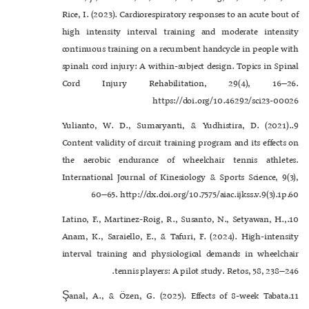
Rice, I. (2023). Cardiorespiratory responses to an acute bout of
high intensity interval training and moderate intensity
continuous training on a recumbent handcycle in people with
spinal1 cord injury: A within-subject design. Topics in Spinal
Cord Injury Rehabilitation, 29(4), 16–26.
https://doi.org/10.46292/sci23-00026
9.Yulianto, W. D., Sumaryanti, & Yudhistira, D. (2021).
Content validity of circuit training program and its effects on
the aerobic endurance of wheelchair tennis athletes.
International Journal of Kinesiology & Sports Science, 9(3),
60–65. http://dx.doi.org/10.7575/aiac.ijkss.v.9(3).1p.60
10.Latino, F., Martinez-Roig, R., Susanto, N., Setyawan, H.,
Anam, K., Saraiello, E., & Tafuri, F. (2024). High-intensity
interval training and physiological demands in wheelchair
tennis players: A pilot study. Retos, 58, 238–246.
11.Şanal, A., & Özen, G. (2025). Effects of 8-week Tabata