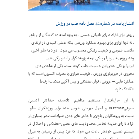
انتشار یافته در شماره 41 فصل نامه طب در ورزش
ورزش برای افراد دارای ناتوانی جسمی ، به ویژه استفاده کنندگان از ویلچر
، نه تنها ابزاری برای بهبود عملکرد ورزشی بلکه عاملی کلیدی در ارتقای
سلامت عمومی و کیفیت زندگی محسوب می شود. .در دهه های اخیر،
رشد ورزش های پارالمپیکی توجه پژوهشگران را به ویژگی های
فیزیولوژیکی خاص این جمعیت جلب کرده است. یکی از شاخص های
محوری در فیزیولوژی ورزش ، ظرفیت هوازی یا مصرف اکسیژن است که با
عملکرد قلبی – عروقی ، توان عضلانی و پیش آگهی سلامت ارتباط
تنگاتنگ دارد.
با این حال،انتقال مستقیم مفاهیم کلاسیک حداکثر اکسیژن
مصرفیVO2max و اصول تمرینی تدوین شده برای ورزشکاران سالم
نسبت به ورزشکاران ویلچری با چالش های جدی همراه است.در بسیاری از
افراد دارای ضایعه نخاعی،محدودیت های عصبی-عضلانی و اختلال در
سیستم عصبی خودکار باعث می شود که فرد پیش از رسیدن به میزان