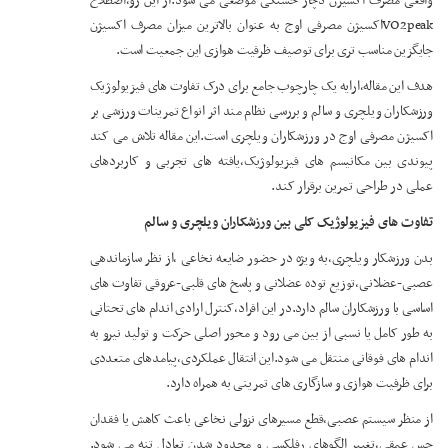
واقعی مصرف اکسیژن دچار خستگی موضعی می شود.از این رو،اصطلاح
VO2peakاکسیژن مصرفی اوج به عنوان بالاترین میزان مصرف اکسیژن
جایگزین مناسب تری برای توصیف ظرفیت هوازی این جمعیت است.
هدف این مقاله،ارایه یک چارچوب جامع برای درک تفاوت های فیزیولوژیک
ورزشکاران ویلچری و سالم و بررسی نظام مند اثر انواع تمرینات ورزشی بر
اکسیژن مصرفی اوج در ورزشکاران ویلچری است.این مقاله تلاش می کند
پیوندی بین مکانیسم های فیزیولوژیک،یافته های تجربی و کاربردهای
عملی در طراحی تمرین برقرار کند.
تفاوت های فیزیولوژیک کلی بین ورزشکاران ویلچری و سالم
بدن ورزشکار ویلچری،به ویژه در حضور ضایعه نخاعی ،از نظر سازماندهی
عصبی-عضلانی،توزیع توده عضلانی و پاسخ های قلبی-عروقی تفاوت های
اساسی با ورزشکاران سالم دارد.در این افراد،کنترل ارادی اندام های تحتانی
به طور کامل یا نسبی از بین می رود و محور اصلی حرکت و تولید نیرو به
اندام های فوقانی منتقل می شود.این انتقال عملکردی،پیامدهای متعددی
برای ظرفیت هوازی و سازگاری های تمرینی به همراه دارد.
از منظر سیستم عصبی،قطع مسیرهای نزولی نخاعی باعث کاهش یا فقدان
حس عمقی،تغییر الگوهای رفلکسی و محدود شدن تعادل تنه می شود.