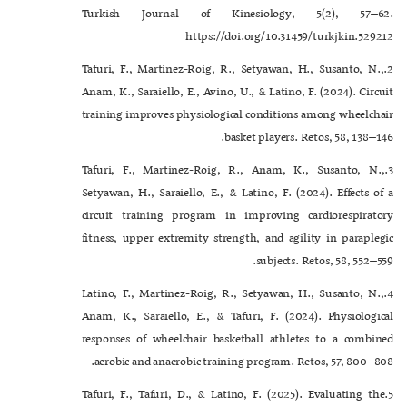
Turkish Journal of Kinesiology, 5(2), 57–62.
https://doi.org/10.31459/turkjkin.529212
2.Tafuri, F., Martinez-Roig, R., Setyawan, H., Susanto, N.,
Anam, K., Saraiello, E., Avino, U., & Latino, F. (2024). Circuit
training improves physiological conditions among wheelchair
basket players. Retos, 58, 138–146.
3.Tafuri, F., Martinez-Roig, R., Anam, K., Susanto, N.,
Setyawan, H., Saraiello, E., & Latino, F. (2024). Effects of a
circuit training program in improving cardiorespiratory
fitness, upper extremity strength, and agility in paraplegic
subjects. Retos, 58, 552–559.
4.Latino, F., Martinez-Roig, R., Setyawan, H., Susanto, N.,
Anam, K., Saraiello, E., & Tafuri, F. (2024). Physiological
responses of wheelchair basketball athletes to a combined
aerobic and anaerobic training program. Retos, 57, 800–808.
5.Tafuri, F., Tafuri, D., & Latino, F. (2025). Evaluating the