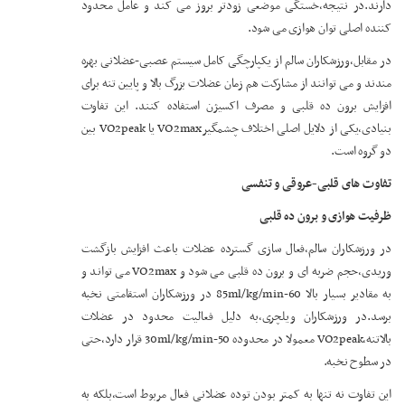
دارند.در نتیجه،خستگی موضعی زودتر بروز می کند و عامل محدود
کننده اصلی توان هوازی می شود.
در مقابل،ورزشکاران سالم از یکپارچگی کامل سیستم عصبی-عضلانی بهره
مندند و می توانند از مشارکت هم زمان عضلات بزرگ بالا و پایین تنه برای
افزایش برون ده قلبی و مصرف اکسیژن استفاده کنند. این تفاوت
بنیادی،یکی از دلایل اصلی اختلاف چشمگیرVO2max یا VO2peak بین
دو گروه است.
تفاوت های قلبی-عروقی و تنفسی
ظرفیت هوازی و برون ده قلبی
در ورزشکاران سالم،فعال سازی گسترده عضلات باعث افزایش بازگشت
وریدی،حجم ضربه ای و برون ده قلبی می شود و VO2max می تواند و
به مقادیر بسیار بالا 60-85ml/kg/min در ورزشکاران استقامتی نخبه
برسد.در ورزشکاران ویلچری،به دلیل فعالیت محدود در عضلات
بالاتنه،VO2peak معمولا در محدوده 50-30ml/kg/min قرار دارد،حتی
در سطوح نخبه.
این تفاوت نه تنها به کمتر بودن توده عضلانی فعال مربوط است،بلکه به