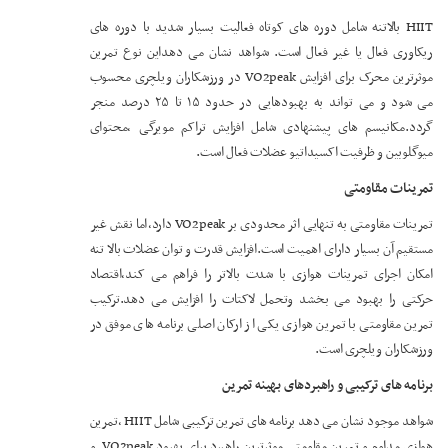
HIIT بالاتنه شامل دوره های کوتاه فعالیت بسیار شدید با دوره های
ریکاوری فعال یا غیر فعال است. شواهد نشان می دهداین نوع تمرین
موثرترین محرک برای افزایش VO2peak در ورزشکاران ویلچری محسوب
می شود و می تواند به بهبودهایی در حدود ۱۵ تا ۲۵ درصد منجر
گردد.مکانیسم های پیشنهادی شامل افزایش تراکم مویرگی ،محتوای
میوگلوبین و ظرفیت اکسیداتیو عضلات فعال است.
تمرینات مقاومتی
تمرینات مقاومتی به تنهایی اثر محدودی بر VO2peak دارد،اما نقش غیر
مستقیم آن بسیار دارای اهمیت است.افزایش قدرت و توان عضلات بالا تنه
امکان اجرای تمرینات هوازی با شدت بالاتر را فراهم می کند،اقتصاد
حرکتی را بهبود می بخشد وتحمل لاکتات را افزایش می دهد.ترکیب
تمرین مقاومتی با تمرین هوازی یکی از ارکان اصلی برنامه های موفق در
ورزشکاران ویلچری است.
برنامه های ترکیبی و راهبردهای بهینه تمرین
شواهد موجود نشان می دهد برنامه های تمرین ترکیبی شامل HIIT ،تمرین
هوازی مداوم و تمرین مقاومتی موثرترین راهبرد برای بهبود VO2peak و