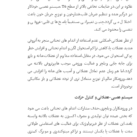
علاوه بر این،در ضایعات نخاعی بالاتر از سطح T6 ،سیستم عصبی خودکار
نیز درگیر شده و تنظیم ضربان قلب،فشارخون و توزیع جریان خون باعث
اختلال می گردد.چنین تغییراتی مستقیماْ پاسخ های قلبی-عروقی و
تنفسی را محدود می کند.
از نظر عضلانی-اسکلتی عدم استفاده از اندام های تحتانی منجر به آتروفی
شدید عضلات پا،کاهش تراکم استخوان لگن و اندام تحتانی و افزایش خطر
پوکی استخوان می شود.در مقابل،استفاده مداوم از عضلات شانه و بازو
برای جابه جایی ویلچر و فعالیت ورزشی موجب هایپرتروفی بالاتنه می
گردد،اما هم زمان عدم تعادل عضلانی و آسیب های شانه را افزایش می
دهد.ورزشکار سالم،از توزیع متعادل تری از توده عضلانی و بار مکانیکی
برخوردار است.
سیستم عصبی-عضلانی و کنترل حرکت
در ورزشکاران ویلچری،حذف مشارکت اندام های تحتانی باعث می شود
که بخش عمده توان تولیدی و مصرف اکسیژن به عضلات بالاتنه وابسته
باشد.این عضلات از نظر فیزیولوژیک برای فعالیت های استقامتی طولانی
مدت با عضلات پا یکسان نیستند و تراکم میتوکندری و مویرگ کمتری