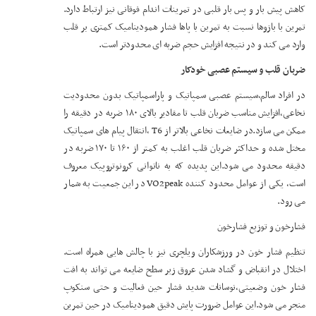
کاهش پیش بار و پس بار قلبی در تمرینات اندام فوقانی نیز ارتباط دارد.
تمرین با بازوها نسبت به تمرین با پاها فشار همودینامیک کمتری بر قلب
وارد می کند و در نتیجه افزایش حجم ضربه ای محدودتر است.
ضربان قلب و سیستم عصبی خودکار
در افراد سالم،سیستم عصبی سمپاتیک و پاراسمپاتیک بدون محدودیت
نخاعی،افزایش مناسب ضربان قلب تا مقادیر بالای ۱۸۰ ضربه در دقیقه را
ممکن می سازد.در ضایعات نخاعی بالاتر از T6 ،انتقال پیام های سمپاتیک
مختل شده و حداکثر ضربان قلب اغلب به کمتر از ۱۶۰ تا ۱۷۰ ضربه در
دقیقه محدود می شود.این پدیده که به ناتوانی کرونوتروپیک معروف
است، یکی از عوامل محدود کننده VO2peak در این جمعیت به شمار
می رود.
فشارخون و توزیع فشارخون
تنظیم فشار خون در ورزشکاران ویلچری نیز با چالش هایی همراه است.
اختلال در انقباض و گشاد شدن عروق زیر سطح ضایعه می تواند به افت
فشار خون وضعیتی،نوسانات شدید فشار حین فعالیت و حتی سنکوپ
منجر می شود.این عوامل ضرورت پایش دقیق همودینامیک در حین تمرین