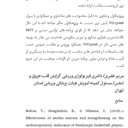
تری از وضعیت سلامت ارایه دهند.
ورزشکاران ویلچری به دلیل محدودیت های ساختاری و عملکردی با میزان
VO2peak پایین تری نسبت به ورزشکاران سالم مواجه اند.با این حال
،شواهد نشان می دهد که از طریق برنامه های ترکیبی مبتنی بر HIIT
بالاتنه،تمرین هوازی مداوم و تمرین مقاومتی هدفمند می توان به بهبود
های معنی دار در VO2peak ،عملکرد ورزشی و سلامت عمومی دست
یافت.استفاده از شاخص های مناسب پایش شدت،توجه به پیشگیری از
آسیب شانه و فردی سازی برنامه تمرین ،از الزامات موفقیت در این حوزه
است.
مریم عامری/ دکتری فیزیولوژی ورزشی گرایش قلب-عروق و
تنفس/ مسئول کمیته آموزش هیات پزشکی ورزشی استان
تهران
منابع
1.Bofosa, T., Miagindula, B., & Nkiama, C. (2019).
Effectiveness of aerobic exercise and strengthening on the
cardiorespiratory endurance of Paralympic basketball players.