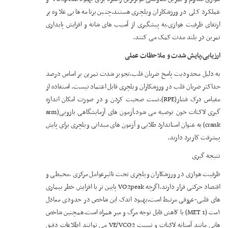
عملکرد کلی در ورزشکاران ویلچری هستند.چنین برنامه هایی علاوه بر
ارتقای ظرفیت هوازی،به پیشگیری از آسیب های شانه و افزایش پایداری
تمرین در بلند مدت کمک می کنند.
ارزیابی،پایش شدت و ملاحظات عملی
به دلیل محدودیت پاسخ ضربان قلب،تجویز شدت تمرین بر اساس درصد
حداکثر ضربان قلب در ورزشکاران ویلچری قابل اعتماد نیست. استفاده از
مقیاس درک فشار(RPE)،تست صحبت کردن و در صورت امکان اندازه
گیری لاکتات خون توصیه می شود.آزمون های آزمایشگاهی بازویی(arm
crank) به عنوان استاندارد طلایی و آزمون های میدانی ویلچری برای پایش
پیشرفت کاربرد دارند.
نتیجه گیری
ظرفیت هوازی در ورزشکاران ویلچری تحت تاثیرعوامل مرکزی ،محیطی و
اقتصاد حرکتی قرار دارند.اگرچه VO2peak پایین تر با افزایش خطر بیماری
های قلبی-عروقی مرتبط است،بهبود اندک این شاخص در حدودی معادل
۱مت (1 MET) با کاهش قابل توجه مرگ و میر همراه است.همچنین شاخص
هایی مانند آستانه لاکتات و نسبت VE/VCO2 می توانند اطلاعات دقیق