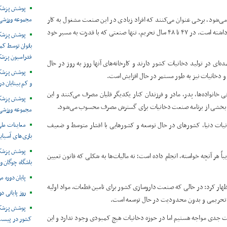
پوشش پزشکی 
می‌شود، برخی عنوان می‌کنند که افراد زیادی در این صنعت مشغول به کار
مجموعه ورزشی 
هستند اما باید دید در این سال‌ها کدام صنعت در کشور بیشترین رشد را داشته است. در ۴۷ تا ۴۸ سال تحریم، تنها صنعتی که با قدرت به مسیر خود
پوشش پزشکی
بانوان توسط ک
فدراسیون پزش
رنشان کرد: شرکت‌های خارجی مانند JTI و BAT نقش عمده‌ای در تولید دخانیات کشور دارند و کارخانه‌های آنها روز به روز در حال
پوشش پزشکی 
 دخانیات نیز به طور مستمر در حال افزایش است.
و کم بینایان د
خانواده‌ها، پدر، مادر و فرزندان کنار یکدیگر قلیان مصرف می‌کنند و این
نیز بخشی از برنامه صنعت دخانیات برای گسترش مصرف محسوب می‌شود.
مجموعه ورزشی 
نیات دنیا، کشورهای در حال توسعه و کشورهایی با اقشار متوسط و ضعیف
معاینات ملی
بازی‌های آسیایی
پوشش پزشکی
ً هر آنچه خواسته، انجام داده است؛ نه مالیات‌ها به شکلی که قانون تعیین
باشگاه چوگان و
پایان دوره م
هار کرد: در حالی که صنعت داروسازی کشور برای تامین قطعات، مواد اولیه
روز پایانی د
 تحریمی و بدون محدودیت در حال توسعه است.
پوشش پزشکی
کلات جدی مواجه هستیم اما در حوزه دخانیات هیچ کمبودی وجود ندارد و این
کشور در پیست