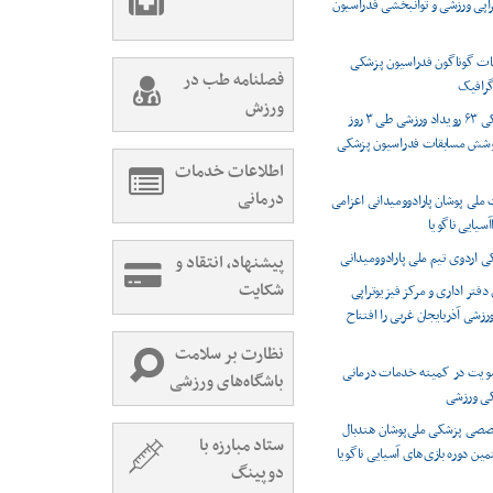
راپی ورزشی و توانبخشی فدراسیون
ت گوناگون فدراسیون پزشکی
فصلنامه طب در
رافیک
ورزش
پوشش پزشکی ۶۳ رویداد ورزشی طی ۳ روز
وشش مسابقات فدراسیون پزشکی
اطلاعات خدمات
درمانی
 ملی پوشان پارادوومیدانی اعزامی
اآسیایی ناگویا
اردوی تیم ملی پارادوومیدانی
پیشنهاد، انتقاد و
شکایت
دفتر اداری و مرکز فیزیوتراپی
شی آذربایجان غربی را افتتاح
نظارت بر سلامت
ویت در کمیته خدمات درمانی
باشگاه‌های ورزشی
کی ورزشی
صصی پزشکی ملی‌پوشان هندبال
ستاد مبارزه با
مین دوره بازی‌های آسیایی ناگویا
دوپینگ