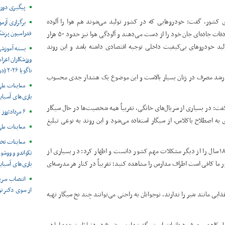
پیگیری دور
کشور، گفت: خودروهایی که در کشور تولید می‌شوند هم هوا را آلوده
برگزاری آزم
فدراسیون پزش
می‌کنند و هم در جاده‌ها قربانی می‌گیرند. سالانه حدود ۲۰ هزار نفر در تصادفات جاده‌ای جان خود را از دست می‌دهند و آلودگی هوا نیز حدود ۵۰ هزار
ولید خودروهای بی‌کیفیت داخلی توجیه اقتصادی داشته باشد و این روند
بسته آموزش
ورزشکاران اعزام
ناگویا ۲۰۲۶ (در حال به روز رسانی)
ت رشد مصرف در زنان بسیار بالاست و این موضوع یک هشدار جدی محسوب
معاینات ملی
بازی‌های آسیایی
ت: در بسیاری از سریال‌های خانگی، تقریباً همه شخصیت‌ها در حال سیگار
۶ مرداد؛روز جهانی هپاتیت
 اصطلاح باکلاس، از سیگار استفاده می‌شود و این روند به نوعی تبلیغ
معاینات ملی
معاینات تخ
معاون بهداشت وزارت بهداشت فروش نخی سیگار و فروش به افراد زیر ۱۸ سال را از دیگر مشکلات مهم کشور دانست و اظهار کرد: در بسیاری از
تکواندو و ووشو 
 ۱۸ سال ممنوع است اما در کشور ما کافی است اطراف مدارس را مشاهده کنید؛ تقریباً در کنار هر مدرسه‌ای
بازی‌های آسیایی ن
انتصاب سرپ
از سوی دکتر ن
ایی مانند شیر را ندارند، نوجوانان به راحتی می‌توانند چند نخ سیگار تهیه