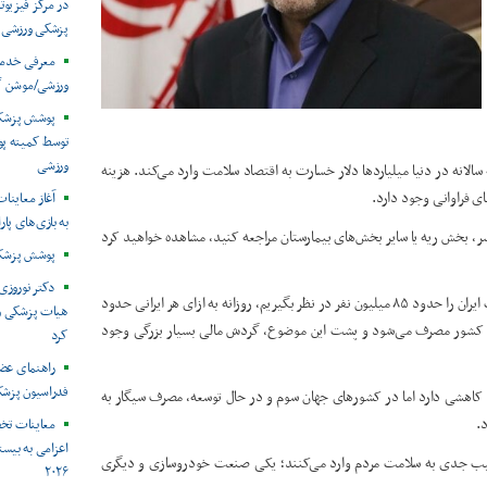
در مرکز فیزیوت
پزشکی ورزشی
معرفی خدما
ورزشی/موشن گ
توسط کمیته پ
ورزشی
نه در دنیا میلیاردها دلار خسارت به اقتصاد سلامت وارد می‌کند. هزینه
ی فراوانی وجود دارد.
آغاز معاینات
به بازی‌های پار
ر، بخش ریه یا سایر بخش‌های بیمارستان مراجعه کنید، مشاهده خواهید کرد
پوشش پزشکی 
دکتر نوروزی 
دکتر رییسی با اشاره به حجم مصرف دخانیات در کشور، گفت: اگر جمعیت ایران را حدود ۸۵ میلیون نفر در نظر بگیریم، روزانه به ازای هر ایرانی حدود
هیات پزشکی ورز
ی سالانه حدود ۷۷ میلیارد نخ سیگار در کشور مصرف می‌شود و پشت این موضوع، گردش مالی بسیار بزرگی وجود
کرد
راهنمای عض
فدراسیون پزش
ند کاهشی دارد اما در کشورهای جهان سوم و در حال توسعه، مصرف سیگار به
.
معاینات تخ
اعزامی به بیست
ب جدی به سلامت مردم وارد می‌کنند؛ یکی صنعت خودروسازی و دیگری
۲۰۲۶