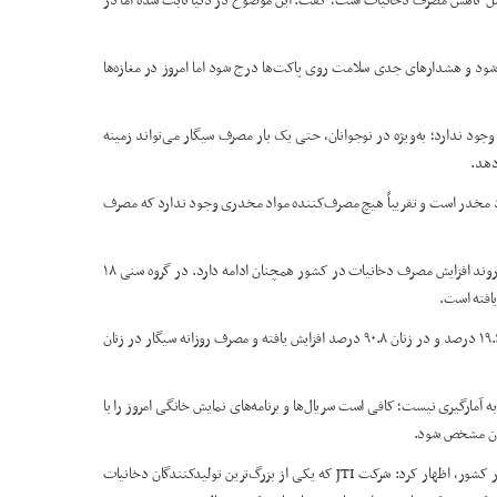
عامل کاهش مصرف دخانیات است، گفت: این موضوع در دنیا ثابت شده اما در
د و هشدارهای جدی سلامت روی پاکت‌ها درج شود اما امروز در مغازه‌ها
د ندارد؛ به‌ویژه در نوجوانان، حتی یک بار مصرف سیگار می‌تواند زمینه
دهد.
 مخدر است و تقریباً هیچ مصرف‌کننده مواد مخدری وجود ندارد که مصرف
دکتر رییسی با اشاره به آخرین پژوهش‌های انجام شده در سال ۱۴۰۰، گفت: روند افزایش مصرف دخانیات در کشور همچنان ادامه دارد. در گروه سنی ۱۸
وی ادامه داد: در گروه سنی ۲۵ تا ۳۴ سال نیز مصرف دخانیات در مردان ۱۹.۶ درصد و در زنان ۹۰.۸ درصد افزایش یافته و مصرف روزانه سیگار در زنان
رگیری نیست؛ کافی است سریال‌ها و برنامه‌های نمایش خانگی امروز را با
زنان مشخص شود.
وی در ادامه با اشاره به فعالیت شرکت‌های خارجی تولیدکننده دخانیات در کشور، اظهار کرد: شرکت JTI که یکی از بزرگ‌ترین تولیدکنندگان دخانیات