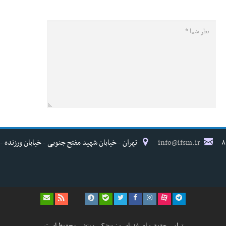
info@ifsm.ir
تهران - خیابان شهید مفتح جنوبی - خیابان ورزنده - پلاک ۱۷ - فدراسیون پزش
تمامی حقوق برای فدراسیون پزشکی ورزشی محفوظ است.