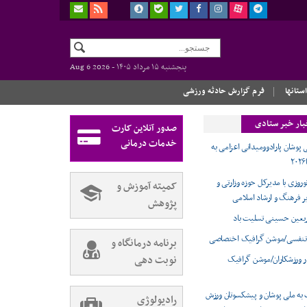
پنجشنبه ۱۵ مرداد ۱۴۰۵ -
Aug 6 2026
استانها
فرم گزارش حادثه ورزشی
بار خبر ستادی
صدور آنلاین کارت
خدمات درمانی
 پوشان پارادوومیدانی اعزامی به
وروزی با مدیرکل حوزه وزارتی و
کمیته آموزش و
ر فرهنگ و ارشاد اسلامی
پژوهش
ربعین حسینی تسلیت باد
تنفسی/موشن گرافیک اختصاصی
برنامه درمانگاه و
نوبت دهی
ر ورزشکاران/موشن گرافیک
 به ملی پوشان و پیشکسوتان ورزش
رادیولوژی