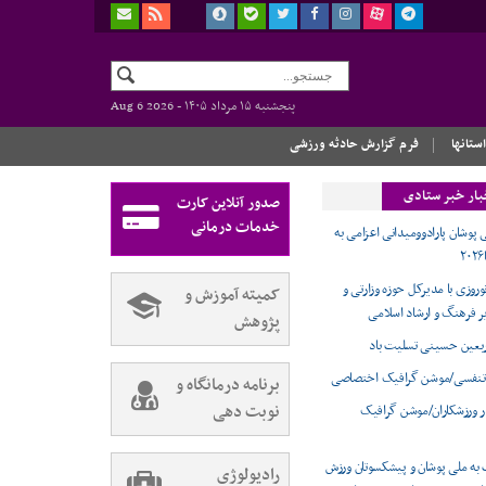
پنجشنبه ۱۵ مرداد ۱۴۰۵ -
Aug 6 2026
استانها
فرم گزارش حادثه ورزشی
بار خبر ستادی
صدور آنلاین کارت
خدمات درمانی
 پوشان پارادوومیدانی اعزامی به
وروزی با مدیرکل حوزه وزارتی و
کمیته آموزش و
ر فرهنگ و ارشاد اسلامی
پژوهش
ربعین حسینی تسلیت باد
تنفسی/موشن گرافیک اختصاصی
برنامه درمانگاه و
نوبت دهی
ر ورزشکاران/موشن گرافیک
 به ملی پوشان و پیشکسوتان ورزش
رادیولوژی