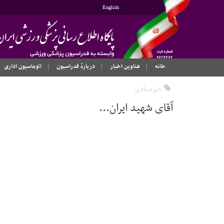
English
خانه
عناوین اخبار
دربارهٔ فدراسیون
اتوماسیون اداری
خبر ستادی
آقای شهید ایران...