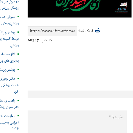
در مرکز فیزیوت
پزشکی ورزشی
معرفی خدما
ورزشی/موشن گ
لینک کوتاه
توسط کمیته پ
68347
کد خبر
ورزشی
آغاز معاینات
به بازی‌های پار
پوشش پزشکی 
دکتر نوروزی 
هیات پزشکی ورز
کرد
راهنمای عض
فدراسیون پزش
معاینات تخ
اعزامی به بیست
۲۰۲۶