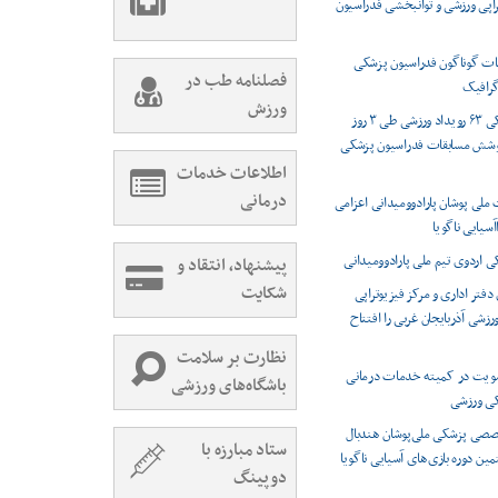
راپی ورزشی و توانبخشی فدراسیون
ت گوناگون فدراسیون پزشکی
فصلنامه طب در
رافیک
ورزش
پوشش پزشکی ۶۳ رویداد ورزشی طی ۳ روز
وشش مسابقات فدراسیون پزشکی
اطلاعات خدمات
درمانی
 ملی پوشان پارادوومیدانی اعزامی
اآسیایی ناگویا
اردوی تیم ملی پارادوومیدانی
پیشنهاد، انتقاد و
شکایت
دفتر اداری و مرکز فیزیوتراپی
شی آذربایجان غربی را افتتاح
نظارت بر سلامت
ویت در کمیته خدمات درمانی
باشگاه‌های ورزشی
کی ورزشی
صصی پزشکی ملی‌پوشان هندبال
ستاد مبارزه با
مین دوره بازی‌های آسیایی ناگویا
دوپینگ