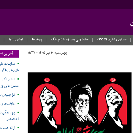
صدای مشتری (VOC)
ستاد ملی مبارزه با دوپینگ
پیوندها
تماس با ما
چهارشنبه ۱۰ تیر ۱۴۰۵ - ۱۱:۳۷
آخرین اخ
معاینات ملی
بازی‌های ناگویا۲۰۲۶
دیدار دکتر ن
مشاور عالی وزی
فرا رسیدن ا
عفونت‌های 
پرواززدگی د
اختصاصی
ارائه خدمات