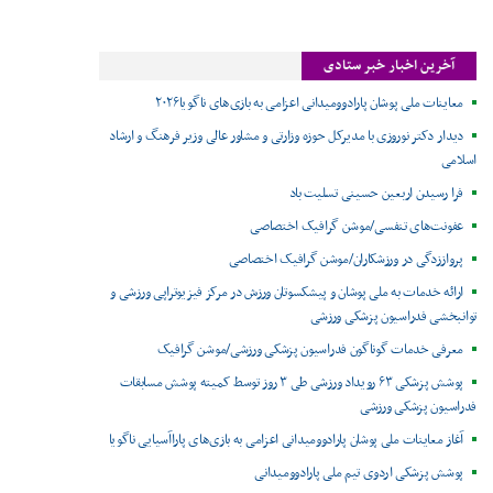
آخرین اخبار خبر ستادی
معاینات ملی پوشان پارادوومیدانی اعزامی به بازی‌های ناگویا۲۰۲۶
دیدار دکتر نوروزی با مدیرکل حوزه وزارتی و مشاور عالی وزیر فرهنگ و ارشاد
اسلامی
فرا رسیدن اربعین حسینی تسلیت باد
عفونت‌های تنفسی/موشن گرافیک اختصاصی
پرواززدگی در ورزشکاران/موشن گرافیک اختصاصی
ارائه خدمات به ملی پوشان و پیشکسوتان ورزش در مرکز فیزیوتراپی ورزشی و
توانبخشی فدراسیون پزشکی ورزشی
معرفی خدمات گوناگون فدراسیون پزشکی ورزشی/موشن گرافیک
پوشش پزشکی ۶۳ رویداد ورزشی طی ۳ روز توسط کمیته پوشش مسابقات
فدراسیون پزشکی ورزشی
آغاز معاینات ملی پوشان پارادوومیدانی اعزامی به بازی‌های پاراآسیایی ناگویا
پوشش پزشکی اردوی تیم ملی پارادوومیدانی