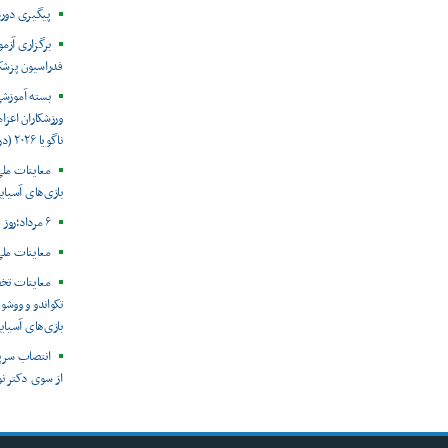
پیگیری دور
برگزاری آزم
فدراسیون پزش
بسته آموزش
ورزشکاران اعزام
ناگویا ۲۰۲۶ (در حال به روز رسانی)
معاینات ملی
بازی‌های آسیایی
۶ مرداد؛روز جهانی هپاتیت
معاینات ملی
معاینات تخ
تکواندو و ووشو 
بازی‌های آسیایی ن
انتصاب سرپ
از سوی دکتر ن