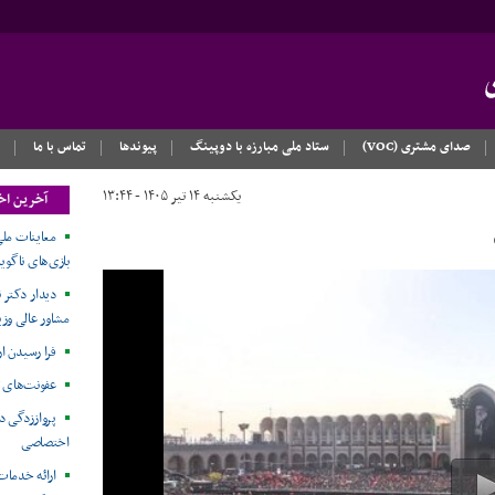
صدای مشتری (VOC)
ستاد ملی مبارزه با دوپینگ
پیوندها
تماس با ما
یکشنبه ۱۴ تیر ۱۴۰۵ - ۱۳:۴۴
آخرین اخ
معاینات ملی
بازی‌های ناگویا۲۰۲۶
دیدار دکتر ن
مشاور عالی وزی
فرا رسیدن ا
عفونت‌های 
پرواززدگی د
اختصاصی
ارائه خدمات