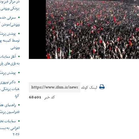
در مرکز فیزیوت
پزشکی ورزشی
معرفی خدما
ورزشی/موشن گ
توسط کمیته پ
ورزشی
آغاز معاینات
به بازی‌های پار
پوشش پزشکی 
دکتر نوروزی 
لینک کوتاه
هیات پزشکی ورز
کرد
68401
کد خبر
راهنمای عض
فدراسیون پزش
معاینات تخ
اعزامی به بیست
۲۰۲۶