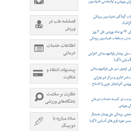
راپی ورزشی و توانبخشی فدراسیون
ت گوناگون فدراسیون پزشکی
فصلنامه طب در
رافیک
ورزش
پوشش پزشکی ۶۳ رویداد ورزشی طی ۳ روز
وشش مسابقات فدراسیون پزشکی
اطلاعات خدمات
درمانی
 ملی پوشان پارادوومیدانی اعزامی
اآسیایی ناگویا
اردوی تیم ملی پارادوومیدانی
پیشنهاد، انتقاد و
شکایت
دفتر اداری و مرکز فیزیوتراپی
شی آذربایجان غربی را افتتاح
نظارت بر سلامت
ویت در کمیته خدمات درمانی
باشگاه‌های ورزشی
کی ورزشی
صصی پزشکی ملی‌پوشان هندبال
ستاد مبارزه با
مین دوره بازی‌های آسیایی ناگویا
دوپینگ