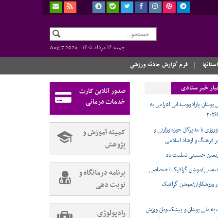
جمعه ۱۶ مرداد ۱۴۰۵ -
Aug 7 2026
استانها
فرم گزارش حادثه ورزشی
بار خبر ستادی
صدور آنلاین کارت
خدمات درمانی
 پوشان پارادوومیدانی اعزامی به
وروزی با مدیرکل حوزه وزارتی و
کمیته آموزش و
ر فرهنگ و ارشاد اسلامی
پژوهش
ربعین حسینی تسلیت باد
تنفسی/موشن گرافیک اختصاصی
برنامه درمانگاه و
نوبت دهی
ر ورزشکاران/موشن گرافیک
 به ملی پوشان و پیشکسوتان ورزش
رادیولوژی