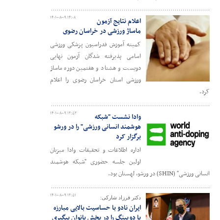
۱۴۰۱-۰۸-۰۹ ۱۴:۰۸
اعلام نتایج آزمون
ماساژ ورزشی در خراسان رضوی
کمیته آموزش فدراسیون پزشکی ورزشی
اسامی پذیرفته شدگان آزمون نهایی
دویست و هشتاد و هفتمین دوره ماساژ
ورزشی استان خراسان رضوی را اعلام
کرد.
۱۴۰۱-۰۸-۰۹ ۱۲:۵۲
وادا نشست "شبکه
هوشمند انسانی ورزشی" را در ورشو
برگزار کرد
اداره اطلاعات و تحقیقات وادا میزبان
اولین جلسه حضوری "شبکه هوشمند
انسانی ورزشی" (SHIN) در ورشو، لهستان بود.
۱۴۰۱-۰۸-۰۹ ۱۲:۵۱
دکتر فرزاد شارکی:
ایران نادو با حساسیت بالایی مبارزه
با دوپینگ را در بخش بانوان پیگیری