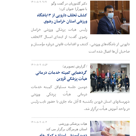
۱۴۰۱-۰۸-۰۹ ۰۹:۱۹
دکتر گلدوزیان در گفت وگو
با شهرآرا عنوان کرد؛
کشف تخلف دارویی از ۱۳باشگاه
ورزشی استان خراسان رضوی
رئیس هیات پزشکی ورزشی خراسان
رضوی گفت: از ابتدای امسال ۱۳تخلف
دارویی از باشگاه‌های ورزشی، کشف و اقدامات قانونی درباره مؤسسان و
صاحبان آن‌ها اعمال شده است
۱۴۰۱-۰۸-۰۹ ۰۸:۵۴
/ گزارش تصویری/
گردهمایی کمیته خدمات درمانی
هیأت پزشکی قزوین
دومین جلسه مسئولان کمیته خدمات
درمانی هیأت پزشکی ورزشی
شهرستانهای استان قزوین یکشنبه 8 آبان ماه جاری با حضور نایب رئیس
در واحد آموزش هیأت برگزار شد.
۱۴۰۱-۰۸-۰۹ ۰۸:۰۴
هیات پزشکی ورزشی
استان هرمزگان برگزار می کند
دوره آموزشی امداد و کمک های