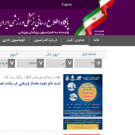
English
خانه
عناوین اخبار
دربارهٔ فدراسیون
اتوماسیون اداری
««ماه قبل
«روز قبل
امروز
هیات پزشکی ورزشی گیلان برگزار می کند:
ثبت نام دوره ماساژ ورزشی در رشت تم