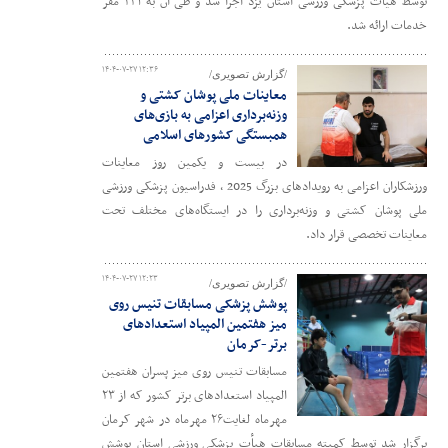
توسط هیات پزشکی ورزشی استان یزد اجرا شد و طی آن به ۲۳۱ مفر
خدمات ارائه شد.
۱۴۰۴-۰۷-۲۷ ۱۲:۳۶
/گزارش تصویری/
معاینات ملی پوشان کشتی و
وزنه‌برداری اعزامی به بازی‌های
همبستگی کشورهای اسلامی
در بیست و یکمین روز معاینات
ورزشکاران اعزامی به رویدادهای بزرگ 2025 ، فدراسیون پزشکی ورزشی
ملی پوشان کشتی و وزنه‌برداری را در ایستگاه‌های مختلف تحت
معاینات تخصصی قرار داد.
۱۴۰۴-۰۷-۲۷ ۱۲:۲۳
/گزارش تصویری/
پوشش پزشکی مسابقات تنیس روی
میز هفتمین المپیاد استعدادهای
برتر-کرمان
مسابقات تنیس روی میز پسران هفتمین
المپیاد استعدادهای برتر کشور که از ۲۳
مهرماه لغایت۲۶ مهرماه در شهر کرمان
برگزار شد توسط کمیته مسابقات هیأت پزشکی ورزشی استان پوشش