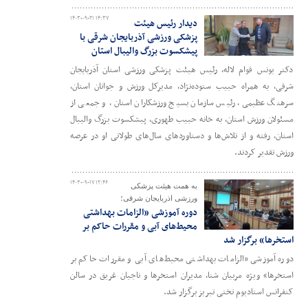
۱۴۰۳-۰۹-۲۱ ۱۴:۳۷
دیدار رئیس هیئت
پزشکی ورزشی آذربایجان شرقی با
پیشکسوت بزرگ والیبال استان
دکتر یونس قوام لاله، رئیس هیئت پزشکی ورزشی استان آذربایجان
شرقی، به همراه حبیب ستوده‌نژاد، مدیرکل ورزش و جوانان استان،
سرهنگ عظیمی، رئیس سازمان بسیج ورزشکاران استان، و جمعی از
مسئولان ورزش استان، به خانه حبیب طهوری، پیشکسوت بزرگ والیبال
استان، رفته و از تلاش‌ها و دستاوردهای سال‌های طولانی او در عرصه
ورزش تقدیر کردند.
۱۴۰۳-۰۹-۱۷ ۱۲:۴۶
به همت هیئت پزشکی
ورزشی اذربایجان شرقی؛
دوره آموزشی «الزامات بهداشتی
محیط‌های آبی و مقررات حاکم بر
استخرها» برگزار شد
دوره آموزشی «الزامات بهداشتی محیط‌های آبی و مقررات حاکم بر
استخرها» ویژه مربیان شنا، مدیران استخرها و ناجیان غریق در سالن
کنفرانس استادیوم تختی تبریز برگزار شد.