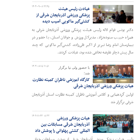
۱۴۰۳-۰۹-۰۸ ۱۴:۴۵
عیادت رئیس هیئت
پزشکی ورزشی آذربایجان شرقی از
کشتی‌گیر ماکویی آسیب دیده
دکتر یونس قوام لاله رئیس هیئت پزشکی ورزشی آذربایجان شرقی به
همراه حبیب ستوده‌نژاد، مدیرکل ورزش و جوانان استان، با حضور در
بیمارستان امام رضا تبریز از اکبر قلی‌زاده، کشتی‌گیر ماکویی که چند
سال پیش دچار عارضه نخاعی شده بود، عیادت کردند.
۱۴۰۳-۰۸-۱۵ ۱۱:۵۱
با حضور ولی نیا برگزار
شد؛
کارگاه آموزشی ناظران کمیته نظارت
هیات پزشکی ورزشی آذربایجان شرقی
اولین گردهمایی و کلاس آموزشی ناظران کمیته نظارت استان آذربایجان
شرقی برگزار شد
۱۴۰۲-۱۱-۲۳ ۰۸:۳۲
هیات پزشکی ورزشی
آذربایجان شرقی مسابقات بین
المللی کشتی پهلوانی را پوشش داد
رئیس هیئت پزشکی ورزشی آذربایجان شرقی از پوشش مسابقات جهانی