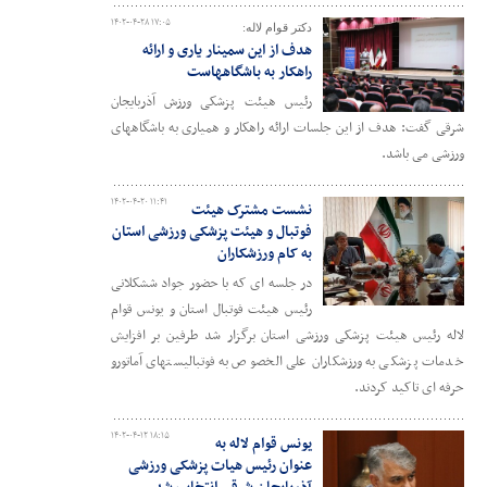
۱۴۰۲-۰۴-۲۸ ۱۷:۰۵
دکتر قوام لاله:
هدف از این سمینار یاری و ارائه
راهکار به باشگاههاست
رئیس هیئت پزشکی ورزش آذربایجان
شرقی گفت: هدف از این جلسات ارائه راهکار و همیاری به باشگاههای
ورزشی می باشد.
۱۴۰۲-۰۴-۲۰ ۱۱:۴۱
نشست مشترک هیئت
فوتبال و هیئت پزشکی ورزشی استان
به کام ورزشکاران
در جلسه ای که با حضور جواد ششکلانی
رئیس هیئت فوتبال استان و یونس قوام
لاله رئیس هیئت پزشکی ورزشی استان برگزار شد طرفین بر افزایش
خدمات پزشکی به ورزشکاران علی الخصوص به فوتبالیستهای آماتورو
حرفه ای تاکید کردند.
۱۴۰۲-۰۴-۱۲ ۱۸:۱۵
یونس قوام لاله به
عنوان رئیس هیات پزشکی ورزشی