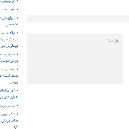
فرا رسیدن ا
عفونت‌های 
پرواززدگی د
اختصاصی
ارائه خدمات
در مرکز فیزیوت
پزشکی ورزشی
معرفی خدما
ورزشی/موشن گ
توسط کمیته پ
ورزشی
آغاز معاینات
به بازی‌های پار
پوشش پزشکی 
دکتر نوروزی 
هیات پزشکی ورز
کرد