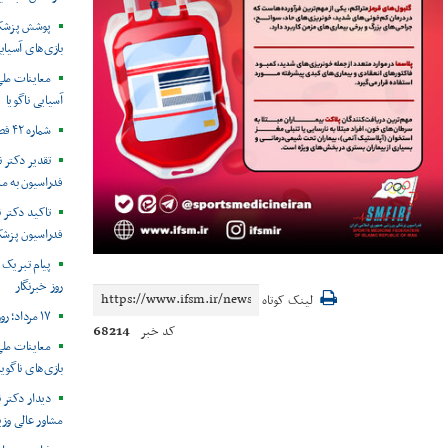
پوشش پزشکی 
بازی‌های آسیایی
معاینات ملی
آسیایی ناگویا
شماره ۴۲ فصل‌نامه طب در ورزش
تقدیر دکتر 
فدراسیون به من
تاکید دکتر ن
فدراسیون پزشک
روز خبرنگار
لینک کوتاه
۱۷ مرداد؛ روز خبرنگار مبارک
68214
کد خبر
معاینات ملی
بازی‌های ناگویا۲۰۲۶
دیدار دکتر ن
مشاور عالی وزی