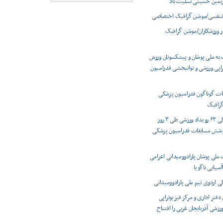
ربعین حسینی تسلیت باد
تنفسی/موشن گرافیک اختصاصی
ر ورزشکاران/موشن گرافیک
 به ملی پوشان و پیشکسوتان ورزش
راپی ورزشی و توانبخشی فدراسیون
ت گوناگون فدراسیون پزشکی
رافیک
پوشش پزشکی ۶۳ رویداد ورزشی طی ۳ روز
وشش مسابقات فدراسیون پزشکی
 ملی پوشان پارادوومیدانی اعزامی
اآسیایی ناگویا
اردوی تیم ملی پارادوومیدانی
دفتر اداری و مرکز فیزیوتراپی
شی آذربایجان غربی را افتتاح