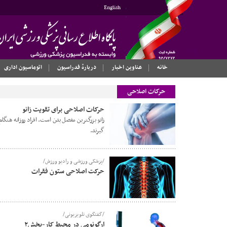
English
خانه
عناوین اخبار
دربارهٔ فدراسیون
اتوماسیون اداری
حرکات اصلاحی
حرکات اصلاحی برای تقویت زانو
زانو بزرگترین مفصل بدن است. افراد روزانه هنگا
گیرند.
/پزشکی ورزشی و رادیو ورزش/
حرکت اصلاحی ستون فقرات
/گفتگوی تلویزیونی/
ارگونومی در محیط کار-بخش۲