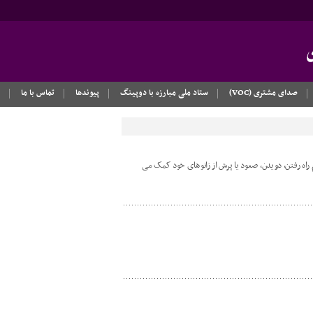
صدای مشتری (VOC)
ستاد ملی مبارزه با دوپینگ
پیوندها
تماس با ما
م راه رفتن، دویدن، صعود یا پرش از زانوهای خود کمک می