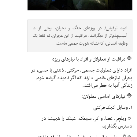
امید توفیقی/ در روزهای جنگ و بحران، برخی از ما
آسیب‌پذیرتر از دیگرانند. مراقبت از این عزیزان، نه فقط یک
وظیفه انسانی، که نشانه هویت جمعی ماست.
🔷 مراقبت از معلولان و افراد با نیازهای ویژه
افراد دارای معلولیت جسمی، حرکتی، ذهنی یا حسی، در
بحران نیازهای خاصی دارند که اگر نادیده گرفته شود،
زندگی آنها به خطر می‌افتد.
🔷 نیازهای اساسی معلولان:
۱. وسایل کمک‌حرکتی
🔹ویلچر، عصا، واکر، سمعک، عینک را همیشه در
دسترس بگذارید