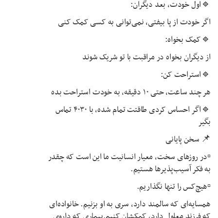
🔹اول خودت، بعد دیگران:
اگر خودت از پا بیفتی، نمی‌توانی به کسی کمک کنی
🔹کمک بخواه:
از دیگران بخواه در مراقبت با تو شریک شوند
🔹استراحت کن:
هر چند ساعت، حتی ۱۰ دقیقه، به خودت استراحت بده
🔹اگر احساس کردی طاقتت تمام شده، با ۴۰۳۰ تماس
بگیر
📌 سخن پایانی
▫️در روزهای سخت، معیار انسانیت ما این است که چقدر
به فکر آسیب‌پذیرها هستیم.
▫️هیچ‌کس را تنها نگذاریم.
همسایه‌ای که سالمند دارد، سری به او بزنیم. خانواده‌ای
که فرزند معلول دارد، کمکشان کنیم.بیماری که داروی