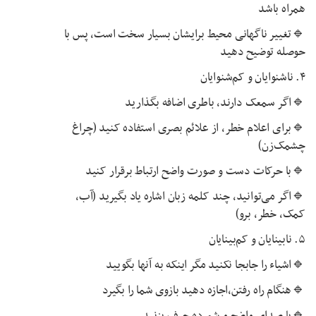
همراه باشد
🔹تغییر ناگهانی محیط برایشان بسیار سخت است، پس با
حوصله توضیح دهید
۴. ناشنوایان و کم‌شنوایان
🔹اگر سمعک دارند، باطری اضافه بگذارید
🔹برای اعلام خطر، از علائم بصری استفاده کنید (چراغ
چشمک‌زن)
🔹با حرکات دست و صورت واضح ارتباط برقرار کنید
🔹اگر می‌توانید، چند کلمه زبان اشاره یاد بگیرید (آب،
کمک، خطر، برو)
۵. نابینایان و کم‌بینایان
🔹اشیاء را جابجا نکنید مگر اینکه به آنها بگویید
🔹هنگام راه رفتن،اجازه دهید بازوی شما را بگیرد
🔹با صدای واضح و شمرده حرف بزنید