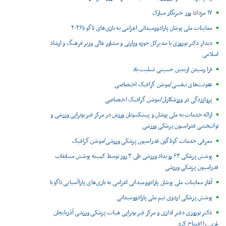
۱۷ مرداد؛ روز خبرنگار مبارک
معاینات ملی پوشان پارادوومیدانی اعزامی به بازی‌های ناگویا۲۰۲۶
دیدار دکتر نوروزی با مدیرکل حوزه وزارتی و مشاور عالی وزیر فرهنگ و ارشاد
اسلامی
فرا رسیدن اربعین حسینی تسلیت باد
عفونت‌های تنفسی/موشن گرافیک اختصاصی
پرواززدگی در ورزشکاران/موشن گرافیک اختصاصی
ارائه خدمات به ملی پوشان و پیشکسوتان ورزش در مرکز فیزیوتراپی ورزشی و
توانبخشی فدراسیون پزشکی ورزشی
معرفی خدمات گوناگون فدراسیون پزشکی ورزشی/موشن گرافیک
پوشش پزشکی ۶۳ رویداد ورزشی طی ۳ روز توسط کمیته پوشش مسابقات
فدراسیون پزشکی ورزشی
آغاز معاینات ملی پوشان پارادوومیدانی اعزامی به بازی‌های پاراآسیایی ناگویا
پوشش پزشکی اردوی تیم ملی پارادوومیدانی
دکتر نوروزی دفتر اداری و مرکز فیزیوتراپی هیات پزشکی ورزشی آذربایجان
غربی را افتتاح کرد