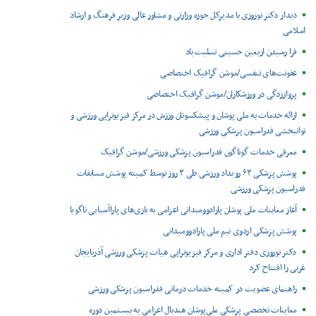
دیدار دکتر نوروزی با مدیرکل حوزه وزارتی و مشاور عالی وزیر فرهنگ و ارشاد
اسلامی
فرا رسیدن اربعین حسینی تسلیت باد
عفونت‌های تنفسی/موشن گرافیک اختصاصی
پرواززدگی در ورزشکاران/موشن گرافیک اختصاصی
ارائه خدمات به ملی پوشان و پیشکسوتان ورزش در مرکز فیزیوتراپی ورزشی و
توانبخشی فدراسیون پزشکی ورزشی
معرفی خدمات گوناگون فدراسیون پزشکی ورزشی/موشن گرافیک
پوشش پزشکی ۶۳ رویداد ورزشی طی ۳ روز توسط کمیته پوشش مسابقات
فدراسیون پزشکی ورزشی
آغاز معاینات ملی پوشان پارادوومیدانی اعزامی به بازی‌های پاراآسیایی ناگویا
پوشش پزشکی اردوی تیم ملی پارادوومیدانی
دکتر نوروزی دفتر اداری و مرکز فیزیوتراپی هیات پزشکی ورزشی آذربایجان
غربی را افتتاح کرد
راهنمای عضویت در کمیته خدمات درمانی فدراسیون پزشکی ورزشی
معاینات تخصصی پزشکی ملی‌پوشان هندبال اعزامی به بیستمین دوره