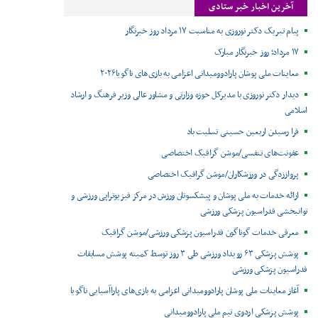
آخرین اخبار خبر ستادی
پیام تبریک دکتر نوروزی به مناسبت ۱۷ مرداد روز خبرنگار
۱۷ مرداد؛ روز خبرنگار مبارک
معاینات ملی پوشان پارادوومیدانی اعزامی به بازی‌های ناگویا۲۰۲۶
دیدار دکتر نوروزی با مدیرکل حوزه وزارتی و مشاور عالی وزیر فرهنگ و ارشاد
اسلامی
فرا رسیدن اربعین حسینی تسلیت باد
عفونت‌های تنفسی/موشن گرافیک اختصاصی
پرواززدگی در ورزشکاران/موشن گرافیک اختصاصی
ارائه خدمات به ملی پوشان و پیشکسوتان ورزش در مرکز فیزیوتراپی ورزشی و
توانبخشی فدراسیون پزشکی ورزشی
معرفی خدمات گوناگون فدراسیون پزشکی ورزشی/موشن گرافیک
پوشش پزشکی ۶۳ رویداد ورزشی طی ۳ روز توسط کمیته پوشش مسابقات
فدراسیون پزشکی ورزشی
آغاز معاینات ملی پوشان پارادوومیدانی اعزامی به بازی‌های پاراآسیایی ناگویا
پوشش پزشکی اردوی تیم ملی پارادوومیدانی