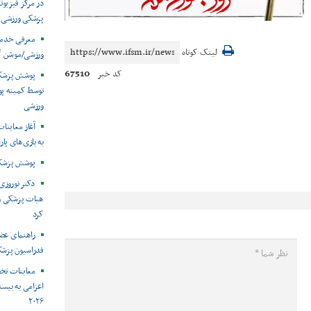
در مرکز فیزیوت
پزشکی ورزشی
معرفی خدما
لینک کوتاه
ورزشی/موشن گ
67510
کد خبر
توسط کمیته پ
ورزشی
آغاز معاینات
به بازی‌های پار
پوشش پزشکی 
دکتر نوروزی 
هیات پزشکی ورز
کرد
راهنمای عض
فدراسیون پزش
معاینات تخ
اعزامی به بیست
۲۰۲۶