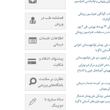
راپی ورزشی و توانبخشی فدراسیون
ت گوناگون فدراسیون پزشکی
فصلنامه طب در
رافیک
ورزش
پوشش پزشکی ۶۳ رویداد ورزشی طی ۳ روز
وشش مسابقات فدراسیون پزشکی
اطلاعات خدمات
درمانی
 ملی پوشان پارادوومیدانی اعزامی
اآسیایی ناگویا
اردوی تیم ملی پارادوومیدانی
پیشنهاد، انتقاد و
شکایت
دفتر اداری و مرکز فیزیوتراپی
شی آذربایجان غربی را افتتاح
نظارت بر سلامت
ویت در کمیته خدمات درمانی
باشگاه‌های ورزشی
کی ورزشی
صصی پزشکی ملی‌پوشان هندبال
ستاد مبارزه با
مین دوره بازی‌های آسیایی ناگویا
دوپینگ