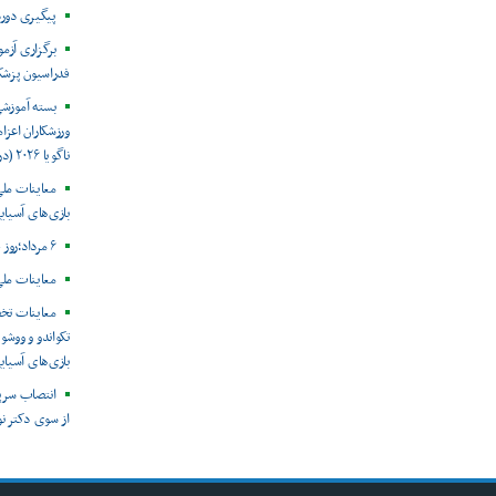
پیگیری دور
برگزاری آزم
فدراسیون پزش
بسته آموزش
ورزشکاران اعزام
ناگویا ۲۰۲۶ (در حال به روز رسانی)
معاینات ملی
بازی‌های آسیایی
۶ مرداد؛روز جهانی هپاتیت
معاینات ملی
معاینات تخ
تکواندو و ووشو 
بازی‌های آسیایی ن
انتصاب سرپ
از سوی دکتر ن