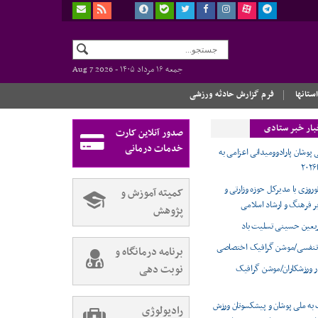
جمعه ۱۶ مرداد ۱۴۰۵ -
Aug 7 2026
استانها
فرم گزارش حادثه ورزشی
بار خبر ستادی
صدور آنلاین کارت
خدمات درمانی
 پوشان پارادوومیدانی اعزامی به
وروزی با مدیرکل حوزه وزارتی و
کمیته آموزش و
ر فرهنگ و ارشاد اسلامی
پژوهش
ربعین حسینی تسلیت باد
تنفسی/موشن گرافیک اختصاصی
برنامه درمانگاه و
نوبت دهی
ر ورزشکاران/موشن گرافیک
 به ملی پوشان و پیشکسوتان ورزش
رادیولوژی