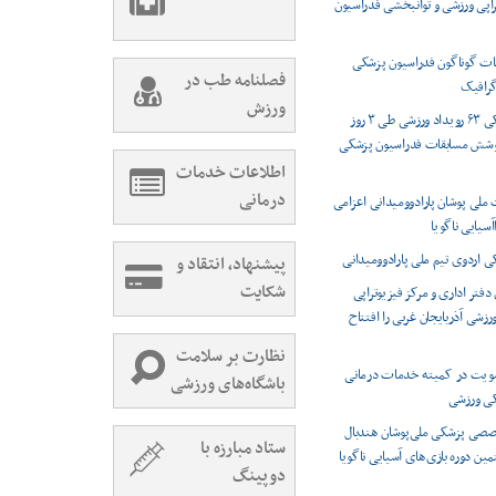
راپی ورزشی و توانبخشی فدراسیون
ت گوناگون فدراسیون پزشکی
فصلنامه طب در
رافیک
ورزش
پوشش پزشکی ۶۳ رویداد ورزشی طی ۳ روز
وشش مسابقات فدراسیون پزشکی
اطلاعات خدمات
درمانی
 ملی پوشان پارادوومیدانی اعزامی
اآسیایی ناگویا
اردوی تیم ملی پارادوومیدانی
پیشنهاد، انتقاد و
شکایت
دفتر اداری و مرکز فیزیوتراپی
شی آذربایجان غربی را افتتاح
نظارت بر سلامت
ویت در کمیته خدمات درمانی
باشگاه‌های ورزشی
کی ورزشی
صصی پزشکی ملی‌پوشان هندبال
ستاد مبارزه با
مین دوره بازی‌های آسیایی ناگویا
دوپینگ