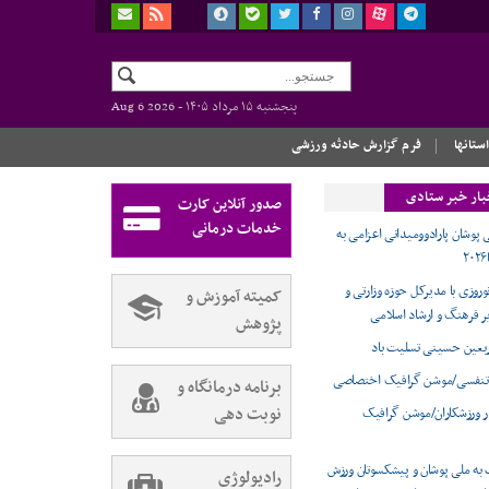
پنجشنبه ۱۵ مرداد ۱۴۰۵ -
Aug 6 2026
استانها
فرم گزارش حادثه ورزشی
بار خبر ستادی
صدور آنلاین کارت
خدمات درمانی
 پوشان پارادوومیدانی اعزامی به
وروزی با مدیرکل حوزه وزارتی و
کمیته آموزش و
ر فرهنگ و ارشاد اسلامی
پژوهش
ربعین حسینی تسلیت باد
تنفسی/موشن گرافیک اختصاصی
برنامه درمانگاه و
نوبت دهی
ر ورزشکاران/موشن گرافیک
 به ملی پوشان و پیشکسوتان ورزش
رادیولوژی