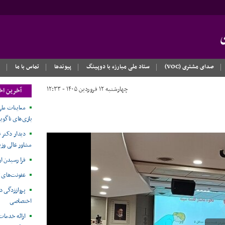
صدای مشتری (VOC)
ستاد ملی مبارزه با دوپینگ
پیوندها
تماس با ما
چهارشنبه ۱۲ فروردین ۱۴۰۵ - ۱۲:۳۳
آخرین اخ
معاینات ملی
بازی‌های ناگویا۲۰۲۶
دیدار دکتر ن
مشاور عالی وزی
فرا رسیدن ا
عفونت‌های 
پرواززدگی د
اختصاصی
ارائه خدمات