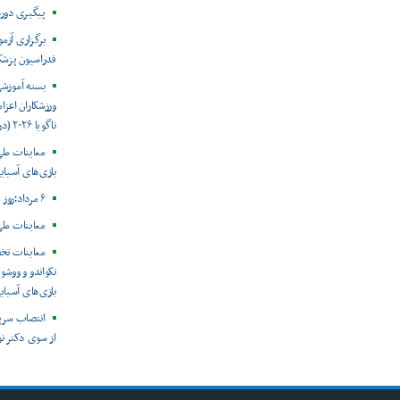
پیگیری دور
برگزاری آزم
فدراسیون پزش
بسته آموزش
ورزشکاران اعزام
ناگویا ۲۰۲۶ (در حال به روز رسانی)
معاینات ملی
بازی‌های آسیایی
۶ مرداد؛روز جهانی هپاتیت
معاینات ملی
معاینات تخ
تکواندو و ووشو 
بازی‌های آسیایی ن
انتصاب سرپ
از سوی دکتر ن