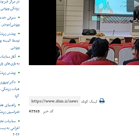
در مرکز فیزیوت
پزشکی ورزشی
معرفی خدما
ورزشی/موشن گ
توسط کمیته پ
ورزشی
آغاز معاینات
به بازی‌های پار
پوشش پزشکی 
دکتر نوروزی 
هیات پزشکی ورز
کرد
لینک کوتاه
راهنمای عض
67515
کد خبر
فدراسیون پزش
معاینات تخ
اعزامی به بیست
۲۰۲۶