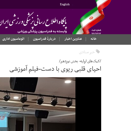
English
خانه
عناوین اخبار
دربارهٔ فدراسیون
اتوماسیون اداری
خبر ستادی
/کمک‌های اولیه- بخش نوزدهم/
احیای قلبی ریوی با دست-فیلم آموزشی