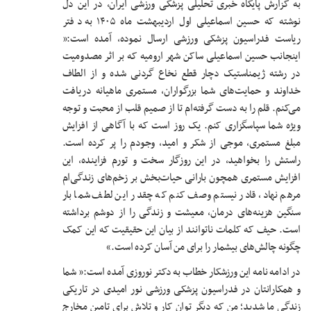
به گزارش پایگاه خبری تحلیلی پزشکی ورزشی ایران، در این دل
نوشته که حسین اسماعیلی اول اردیبهشت ماه ۱۴۰۵ به دفتر
ریاست فدراسیون پزشکی ورزشی ارسال نموده، آمده است:«
اینجانب حسین اسماعیلی ساکن شهر ارومیه که بر اثر مصدومیت
در رشته ژیمناستیک دچار قطع نخاع گردنی شده و از الطاف
خداوند و حمایت‌های شما بزرگواران، مستمری ماهیانه دریافت
می‌کنم. قلم را به دست گرفته‌ام تا از صمیم قلب از محبت و توجه
ویژه شما سپاسگزاری کنم. یک روز است که با آگاهی از افزایش
مبلغ مستمری، موجی از شکر و امید، وجودم را پر کرده است.
راستش را بخواهید، در این روزگار سخت و تورم فزاینده، این
افزایش مستمری همچون بارانی حیات‌بخش بر زخم‌های زندگی‌ام
مرهم نهاد، قادر نیستم وصف کنم که چقدر این لطف شما بار
سنگین هزینه‌های درمان، معیشت و زندگی را از دوشم برداشته
است. حیف که کلمات ناتوانند از بیان این حقیقیت که این کمک
چگونه چالش‌های بیشمار را برای من آسان کرده است.»
در ادامه نامه این ورزشکار خطاب به دکتر نوروزی آمده است:« شما
و همکارانتان در فدراسیون پزشکی ورزشی نور امیدی در تاریکی
زندگی ما شدید؛ من که دیگر توان کار و تلاش برای تامین مخارج