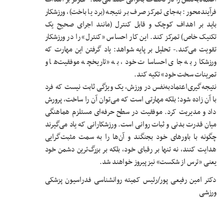
فرآیندمحور: به‌جای تمرکز صرف بر نتیجه (برد یا باخت)، ورزشکار
باید بر اهداف کوچک و قابل کنترل (مانند اجرای صحیح یک
تکنیک خاص) تمرکز کند. این کار احساس «کنترل» را در ورزشکار
تقویت می‌کند.
- تحلیل بر پایه شواهد: یاد گرفتن این مهارت که
ورزشکار به جای احساسات خود، به «تاریخچه موفقیت‌ها و
تمرینات سخت خود» تکیه کند.
نتیجه‌گیری
اعتمادبه‌نفس در ورزش، یک ویژگی ثابت نیست که فرد
با آن زاده شود؛ بلکه مهارتی است که می‌توان آن را ساخت، پرورش
داد و مدیریت کرد. موفقیت در سطح حرفه‌ای مستلزم هماهنگی
میان قدرت بدنی و ثبات روانی است. ورزشکارانی که یاد می‌گیرند
چگونه با باورهای خود بجنگند و آن‌ها را به سمت مثبت‌گرایی
هدایت کنند، نه تنها بر رقبای خود، بلکه بر بزرگ‌ترین دشمن خود
یعنی «ترس از شکست» نیز پیروز خواهند شد.
دکتر امین رفیعی پور/رئیس کمیته روانشناسی فدراسیون پزشکی
ورزشی