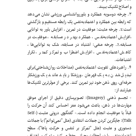
و اصلاح تکنیک ببیند.
۳. چرخه دوسویه عملکرد و باور
روانشناسی ورزشی نشان می‌دهد
که رابطه بین عملکرد و اعتمادبه‌نفس یک رابطه مستقیم و بازگشتی
است:
1. چرخه مثبت: موفقیت در تمرین ، افزایش باور به توانایی
،افزایش اعتمادبه‌نفس ، عملکرد بهتر در مسابقه ، موفقیت در
مسابقه.
2. چرخه منفی: اشتباه در مسابقه، شک به توانایی‌ها ،
کاهش اعتمادبه‌نفس ، افزایش اضطراب و تمرکز کمتر ، تکرار
اشتباهات.
۴. راهبردهای تقویت اعتمادبه‌نفس (مداخلات روان‌شناختی)
برای
تبدیل شدن به یک قهرمان، ورزشکار باید مانند یک ورزشکار
حرفه‌ای، روی ذهن خود نیز تمرین کند. برخی از موثرترین تکنیک‌ها
عبارتند از:
- تجسم ذهنی (Imagery): تصویرسازی دقیق از اجرای موفق
مهارت‌ها در ذهن، باعث می‌شود مغز احساس کند آن حرکت را
قبلاً با موفقیت انجام داده است.
- گفتگوی درونی مثبت (Self-
Talk): جایگزین کردن جملات انتقادی (مثل "نمی‌توانم") با جملات
دستوری و مثبت (مثل "تمرکز بر تنفس و حرکت پاها")، سطح
اعتمادبه‌نفس را در لحظات بحرانی حفظ می‌کند.
- تمرکز بر اهداف