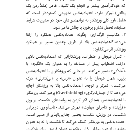
که خودکارآمدی بیشتر بر انجام یک تکلیف خاص (مثلاً زدن یک
پنالتی) تمرکز دارد، اعتمادبه‌نفس مفهومی گسترده‌تر است که
شامل باور کلی ورزشکار به توانمندی‌های خود در مدیریت شرایط
مسابقه، تحمل فشار و برخورد با چالش‌ها می‌شود.
۲. مکانیسم اثرگذاری: چگونه اعتمادبه‌نفس عملکرد را ارتقا
می‌دهد؟
اعتمادبه‌نفس بالا از طریق چندین مسیر بر عملکرد
ورزشکار اثر می‌گذارد:
- کنترل هیجان و اضطراب: ورزشکارانی که اعتمادبه‌نفس بالایی
دارند، اضطراب پیش از مسابقه را به عنوان یک «انگیزه» یا
«آمادگی» تفسیر می‌کنند، در حالی که ورزشکاران با اعتمادبه‌نفس
پایین، همان هیجان را به عنوان «ترس» یا «بی‌کنترلی» درک
می‌کنند.
- تمرکز و توجه: اعتمادبه‌نفس بالا به ورزشکار اجازه
می‌دهد تا از «بیش‌تمرکزی» (Overthinking) پرهیز کند. ورزشکار
با اعتمادبه‌نفس، به‌جای فکر کردن به پیامدهای شکست، بر روی
«فرآیند» و «اجرای مهارت» تمرکز می‌کند.
- تاب‌آوری در برابر
شکست: در ورزش، شکست بخشی جدایی‌ناپذیر از مسیر است.
اعتمادبه‌نفس به ورزشکار کمک می‌کند تا شکست را نه به عنوان
نشانه‌ای از عدم توانایی ذاتی، بلکه به عنوان فرصتی برای یادگیری