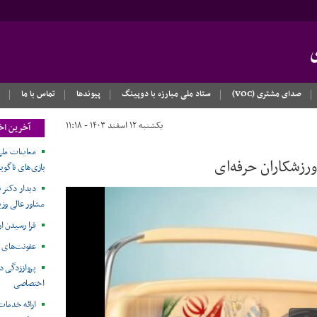
صدای مشتری (VOC)
ستاد ملی مبارزه با دوپینگ
پیوندها
تماس با ما
یکشنبه ۱۲ اسفند ۱۴۰۳ - ۱۱:۱۸
آخرین اخ
معاینات ملی
رزشکاران حرفه‌ای
بازی‌های ناگویا۲۰۲۶
دیدار دکتر ن
مشاور عالی وزی
فرا رسیدن ا
عفونت‌های 
پرواززدگی د
اختصاصی
ارائه خدمات