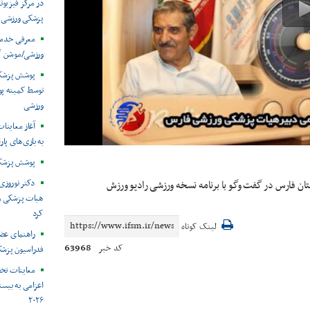
در مرکز فیزیوت
پزشکی ورزشی
معرفی خدما
ورزشی/موشن گ
توسط کمیته پ
ورزشی
آغاز معاینات
به بازی‌های پار
پوشش پزشکی 
دکتر نوروزی 
ن فارس در گفت وگو با برنامه نسخه ورزشی رادیو ورزش
هیات پزشکی ورز
کرد
لینک کوتاه
راهنمای عض
63968
کد خبر
فدراسیون پزش
معاینات تخ
اعزامی به بیست
۲۰۲۶