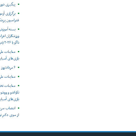
پیگیری دور
برگزاری آزم
فدراسیون پزش
بسته آموزش
ورزشکاران اعزام
ناگویا ۲۰۲۶ (در حال به روز رسانی)
معاینات ملی
بازی‌های آسیایی
۶ مرداد؛روز جهانی هپاتیت
معاینات ملی
معاینات تخ
تکواندو و ووشو 
بازی‌های آسیایی ن
انتصاب سرپ
از سوی دکتر ن