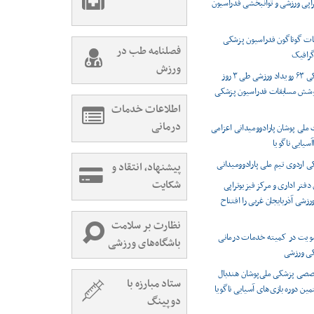
راپی ورزشی و توانبخشی فدراسیون
ت گوناگون فدراسیون پزشکی
فصلنامه طب در
رافیک
ورزش
پوشش پزشکی ۶۳ رویداد ورزشی طی ۳ روز
وشش مسابقات فدراسیون پزشکی
اطلاعات خدمات
درمانی
 ملی پوشان پارادوومیدانی اعزامی
اآسیایی ناگویا
اردوی تیم ملی پارادوومیدانی
پیشنهاد، انتقاد و
شکایت
دفتر اداری و مرکز فیزیوتراپی
شی آذربایجان غربی را افتتاح
نظارت بر سلامت
ویت در کمیته خدمات درمانی
باشگاه‌های ورزشی
کی ورزشی
صصی پزشکی ملی‌پوشان هندبال
ستاد مبارزه با
مین دوره بازی‌های آسیایی ناگویا
دوپینگ