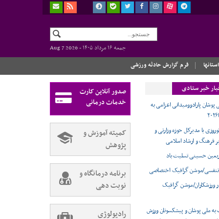
جمعه ۱۶ مرداد ۱۴۰۵ -
Aug 7 2026
استانها
فرم گزارش حادثه ورزشی
بار خبر ستادی
صدور آنلاین کارت
خدمات درمانی
 پوشان پارادوومیدانی اعزامی به
وروزی با مدیرکل حوزه وزارتی و
کمیته آموزش و
ر فرهنگ و ارشاد اسلامی
پژوهش
ربعین حسینی تسلیت باد
تنفسی/موشن گرافیک اختصاصی
برنامه درمانگاه و
نوبت دهی
ر ورزشکاران/موشن گرافیک
 به ملی پوشان و پیشکسوتان ورزش
رادیولوژی